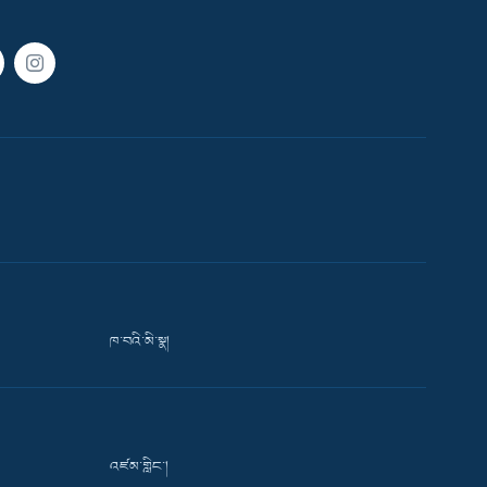
ཁ་བའི་མི་སྣ།
འཛམ་གླིང་།