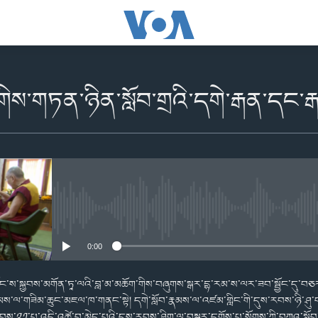
ིས་གཏན་ཉིན་སློབ་གྲའི་དགེ་རྒན་དང་
No media source currently availabl
0:00
༧གོང་ས་སྐྱབས་མགོན་ཏཱ་ལའི་བླ་མ་མཆོག་གིས་བཞུགས་སྒར་དྷ་རམ་ས་ལར་ཟབ་སྦྱོང་དུ་བཅར
ས་ལ་གཟིམ་ཆུང་མཇལ་ཁ་གནང་སྟེ། དགེ་སློབ་རྣམས་ལ་འཛམ་གླིང་གི་དུས་རབས་ཉི་ཤུ་
་རབས་༢༡་པ་འདི་འཚེ་བ་མེད་པའི་དུས་རབས་ཤིག་ལ་བསྒྱུར་དགོས་པ་སོགས་ཀྱི་བཀའ་སློབ་