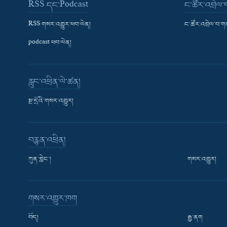
RSS དང་Podcast
ང་ཚོར་འབྲེལ
RSS གསར་འགྱུར་ཕབ་ལེན།
ང་ཚོར་འབྲེལ་བ་
podcast ཕབ་ལེན།
རླུང་འཕྲིན་ལེ་ཚན།
སྔ་དྲོའི་གསར་འགྱུར།
བརྙན་འཕྲིན།
ཀུན་གླེང་།
གསར་འགྱུར།
གསར་འགྱུར་ཁག
བོད།
རྒྱ་ནག