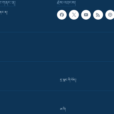
་བ་གནང་ན།
རྗེས་འབྲངས།
གནང་ན།
དྲ་སྣང་གི་བོད།
ཨ་རི།