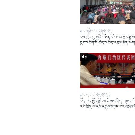
ཟླ་བ་གཉིས་པ། ༡༡།༢༠༢༥
བལ་ཡུལ་དུ་སྐུའི་གཅེན་པོ་བཀའ་ཟུར་རྒྱ་ལ
གྲུབ་མཆོག་གི་ཆེད་མཆོད་འབུལ་སྨོན་ལམ
ཟླ་བ་དང་པོ། ༢༥།༢༠༢༥
བོད་རང་སྐྱོང་ལྗོངས་མི་མང་སྲིད་གཞུང་་གི
འགོ་ཁྲིད་ལ་འཕོ་འགྱུར་བཏང་བར་དཔྱད་