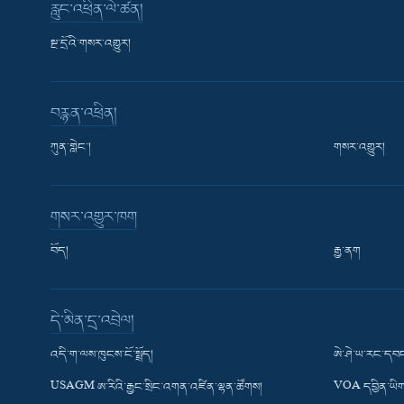
རླུང་འཕྲིན་ལེ་ཚན།
སྔ་དྲོའི་གསར་འགྱུར།
བརྙན་འཕྲིན།
ཀུན་གླེང་།
གསར་འགྱུར།
གསར་འགྱུར་ཁག
བོད།
རྒྱ་ནག
Learning English
དེ་མིན་དྲ་འབྲེལ།
རྗེས་འབྲངས།
འདི་ག་ལས་ཁུངས་ངོ་སྤྲོད།
ཨེ་ཤེ་ཡ་རང་དབང
USAGM ཨ་རིའི་རྒྱང་སྲིང་འགན་འཛིན་ལྷན་ཚོགས།
VOA དབྱིན་ཡིག