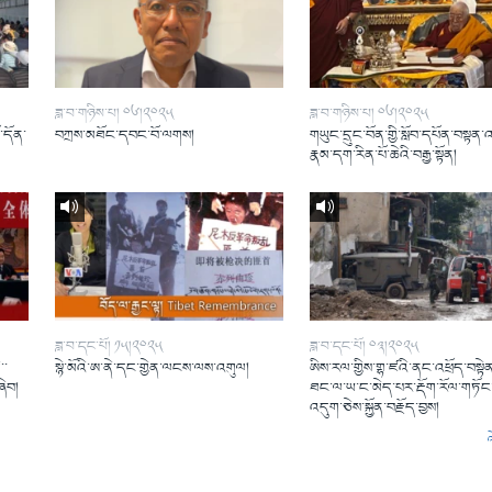
ཟླ་བ་གཉིས་པ། ༠༦།༢༠༢༥
ཟླ་བ་གཉིས་པ། ༠༦།༢༠༢༥
ོ་དོན་
བཀྲས་མཐོང་དབང་བོ་ལགས།
གཡུང་དྲུང་བོན་གྱི་སློབ་དཔོན་བསྟན་
།
རྣམ་དག་རིན་པོ་ཆེའི་བརྒྱ་སྟོན།
ཟླ་བ་དང་པོ། ༡༥།༢༠༢༥
ཟླ་བ་དང་པོ། ༠༣།༢༠༢༥
་་
སྙེ་མོའི་ཨ་ནེ་དང་གྱེན་ལངས་ལས་འགུལ།
ཨིས་རལ་གྱིས་གྷ་ཛའི་ནང་འཕྲོད་བསྟེན
ཞིབ།
ཐང་ལ་ཡ་ང་མེད་པར་རྡོག་རོལ་གཏོང་
འདུག་ཅེས་སྐྱོན་བརྗོད་བྱས།