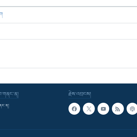
ཁག
་བ་གནང་ན།
རྗེས་འབྲངས།
གནང་ན།