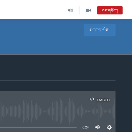
ཐད་གཏོང་།
མངགས་ལེན།
EMBED
e
6:24