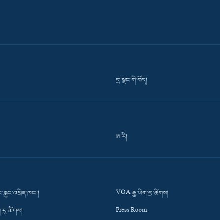
དྲ་སྣང་གི་བོད།
ཨ་རི།
་རླུང་འཕྲིན་ཁང་།
VOA རྒྱ་ཡིག་དྲ་ཚིགས།
་དྲ་ཚིགས།
Press Room