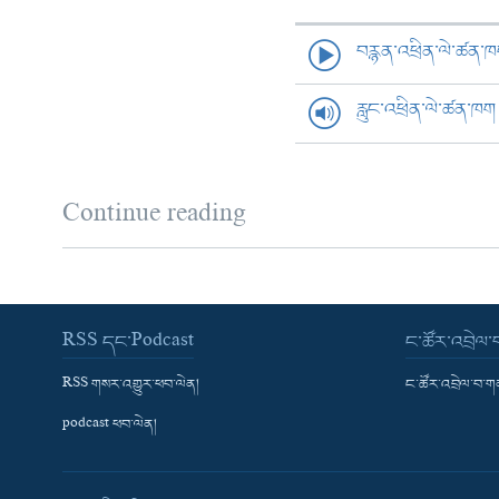
བརྙན་འཕྲིན་ལེ་ཚན་
རླུང་འཕྲིན་ལེ་ཚན་ཁག
Continue reading
RSS དང་Podcast
ང་ཚོར་འབྲེལ
RSS གསར་འགྱུར་ཕབ་ལེན།
ང་ཚོར་འབྲེལ་བ་
podcast ཕབ་ལེན།