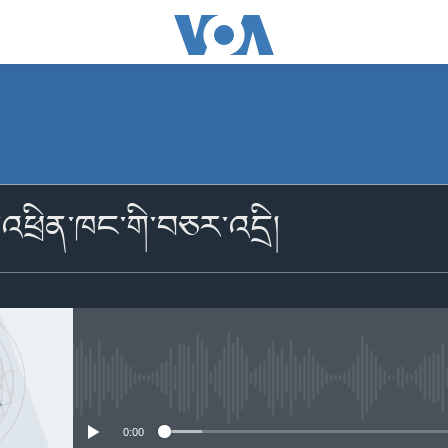
མངགས་ལེན།
ྙན་འཕྲིན་ཁང་གི་བཅར་འདྲི།
མངགས་ལེན།
No media source currently availabl
0:00