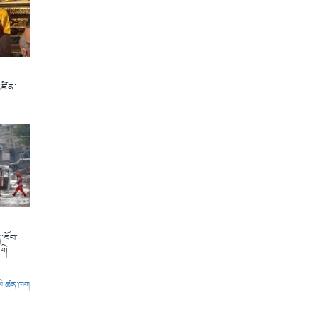
འཛིན་
་ཐོབ་
གི་
ལེ་ཚན་ཁག