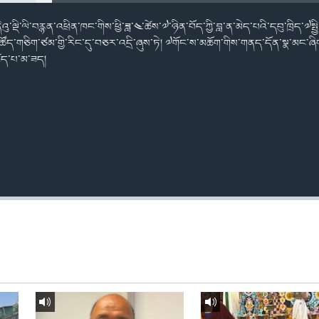
ནིའུ་ལྡི་ལི་བརྙན་འཕྲིན་ཁང་གིས་ཕྱི་ཟླ་༤་ཚེས་༧་ཉིན་བོད་ཀྱི་བླ་ན་མེད་པའི་དབུ་ཁྲིད་༧སྤ
་ཚོད་གཅིག་ཙམ་གྱི་རིང་དུ་བཅར་འདྲི་ཞུས་ཏེ། ༧གོང་ས་མཆོག་གིས་གནད་དོན་སྣ་མང་ཞ
ཛད་པ་མ་ཟད།