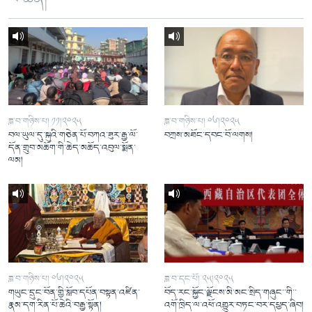
ཟླ་བ་གཉིས་པ། ༡༡།༢༠༢༥
ཟླ་བ་གཉིས་པ། ༠༦།༢༠༢༥
བལ་ཡུལ་དུ་སྐུའི་གཅེན་པོ་བཀའ་ཟུར་རྒྱ་ལོ་
བཀྲས་མཐོང་དབང་བོ་ལགས།
དོན་གྲུབ་མཆོག་གི་ཆེད་མཆོད་འབུལ་སྨོན་
ལམ།
ཟླ་བ་གཉིས་པ། ༠༦།༢༠༢༥
ཟླ་བ་དང་པོ། ༢༥།༢༠༢༥
གཡུང་དྲུང་བོན་གྱི་སློབ་དཔོན་བསྟན་འཛིན་
བོད་རང་སྐྱོང་ལྗོངས་མི་མང་སྲིད་གཞུང་་གི་་
རྣམ་དག་རིན་པོ་ཆེའི་བརྒྱ་སྟོན།
འགོ་ཁྲིད་ལ་འཕོ་འགྱུར་བཏང་བར་དཔྱད་ཞིབ།