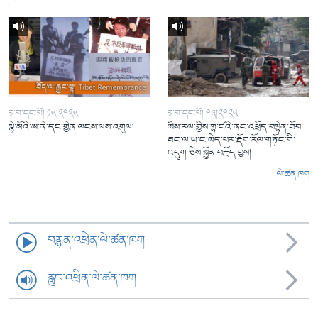
ཟླ་བ་དང་པོ། ༡༥།༢༠༢༥
ཟླ་བ་དང་པོ། ༠༣།༢༠༢༥
སྙེ་མོའི་ཨ་ནེ་དང་གྱེན་ལངས་ལས་འགུལ།
ཨིས་རལ་གྱིས་གྷ་ཛའི་ནང་འཕྲོད་བསྟེན་ཐོབ་
ཐང་ལ་ཡ་ང་མེད་པར་རྡོག་རོལ་གཏོང་གི་
འདུག་ཅེས་སྐྱོན་བརྗོད་བྱས།
ལེ་ཚན་ཁག
བརྙན་འཕྲིན་ལེ་ཚན་ཁག
རླུང་འཕྲིན་ལེ་ཚན་ཁག