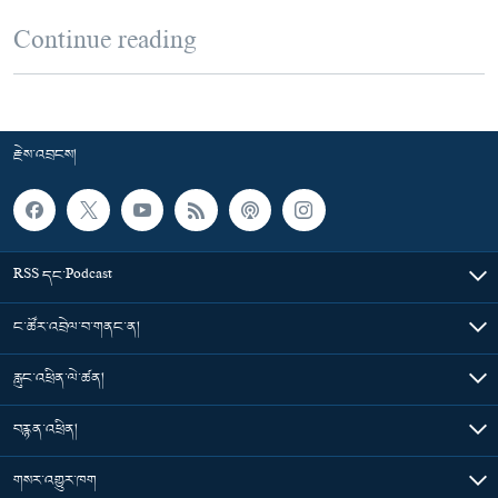
Continue reading
རྗེས་འབྲངས།
RSS དང་Podcast
ང་ཚོར་འབྲེལ་བ་གནང་ན།
རླུང་འཕྲིན་ལེ་ཚན།
བརྙན་འཕྲིན།
གསར་འགྱུར་ཁག