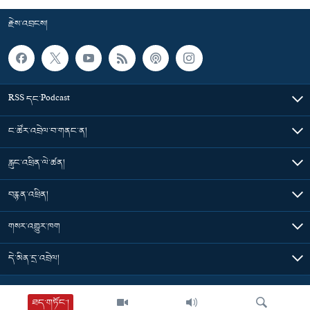
རྗེས་འབྲངས།
RSS དང་Podcast
ང་ཚོར་འབྲེལ་བ་གནང་ན།
རླུང་འཕྲིན་ལེ་ཚན།
བརྙན་འཕྲིན།
གསར་འགྱུར་ཁག
དེ་མིན་དྲ་འབྲེལ།
Tibet Time
ཐད་གཏོང་།