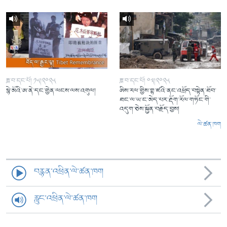
ཟླ་བ་དང་པོ། ༡༥།༢༠༢༥
ཟླ་བ་དང་པོ། ༠༣།༢༠༢༥
སྙེ་མོའི་ཨ་ནེ་དང་གྱེན་ལངས་ལས་འགུལ།
ཨིས་རལ་གྱིས་གྷ་ཛའི་ནང་འཕྲོད་བསྟེན་ཐོབ་
ཐང་ལ་ཡ་ང་མེད་པར་རྡོག་རོལ་གཏོང་གི་
འདུག་ཅེས་སྐྱོན་བརྗོད་བྱས།
ལེ་ཚན་ཁག
བརྙན་འཕྲིན་ལེ་ཚན་ཁག
རླུང་འཕྲིན་ལེ་ཚན་ཁག