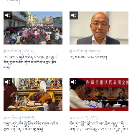
ཟླ་བ་གཉིས་པ། ༡༡།༢༠༢༥
ཟླ་བ་གཉིས་པ། ༠༦།༢༠༢༥
བལ་ཡུལ་དུ་སྐུའི་གཅེན་པོ་བཀའ་ཟུར་རྒྱ་ལོ་
བཀྲས་མཐོང་དབང་བོ་ལགས།
དོན་གྲུབ་མཆོག་གི་ཆེད་མཆོད་འབུལ་སྨོན་
ལམ།
ཟླ་བ་གཉིས་པ། ༠༦།༢༠༢༥
ཟླ་བ་དང་པོ། ༢༥།༢༠༢༥
གཡུང་དྲུང་བོན་གྱི་སློབ་དཔོན་བསྟན་འཛིན་
བོད་རང་སྐྱོང་ལྗོངས་མི་མང་སྲིད་གཞུང་་གི་་
རྣམ་དག་རིན་པོ་ཆེའི་བརྒྱ་སྟོན།
འགོ་ཁྲིད་ལ་འཕོ་འགྱུར་བཏང་བར་དཔྱད་ཞིབ།