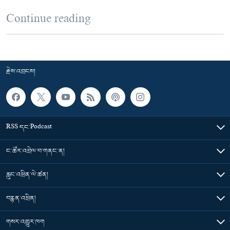
Continue reading
རྗེས་འབྲངས།
RSS དང་Podcast
ང་ཚོར་འབྲེལ་བ་གནང་ན།
རླུང་འཕྲིན་ལེ་ཚན།
བརྙན་འཕྲིན།
གསར་འགྱུར་ཁག