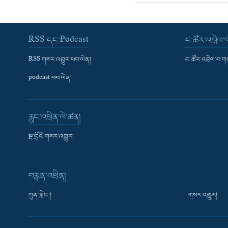
RSS དང་Podcast
ང་ཚོར་འབྲེལ
RSS གསར་འགྱུར་ཕབ་ལེན།
ང་ཚོར་འབྲེལ་བ་
podcast ཕབ་ལེན།
རླུང་འཕྲིན་ལེ་ཚན།
སྔ་དྲོའི་གསར་འགྱུར།
བརྙན་འཕྲིན།
ཀུན་གླེང་།
གསར་འགྱུར།