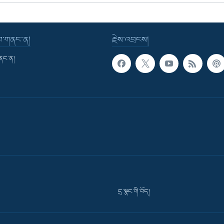
་བ་གནང་ན།
རྗེས་འབྲངས།
གནང་ན།
དྲ་སྣང་གི་བོད།