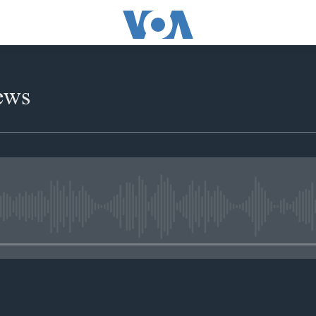
ews
No media source currently availabl