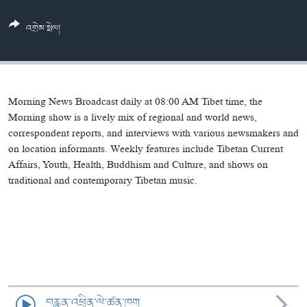
ཀར་
Learning English
འཚོལ་
དྲ་བརྙན་གསར་འགྱུར།
བགྲོ་གླེང་མདུན་ལྕོག
འགྲེམ་སྤེལ།
ཞིབ་
རྗེས་འབྲངས།
ཁ་བའི་མི་སྣ།
བསྐྱར་ཞིབ།
ལ་
བསྐྱོད།
བུད་མེད་ལེ་ཚན།
པོ་ཊི་ཁ་སི།
དཔེ་ཀློག
དཔེ་ཀློག
སྐད་ཡིག
Morning News Broadcast daily at 08:00 AM Tibet time, the
ཆབ་སྲིད་བཙོན་པ་ངོ་སྤྲོད།
ཕ་ཡུལ་གླེང་སྟེགས།
Morning show is a lively mix of regional and world news,
correspondent reports, and interviews with various newsmakers and
ཆོས་རིག་ལེ་ཚན།
on location informants. Weekly features include Tibetan Current
Affairs, Youth, Health, Buddhism and Culture, and shows on
གཞོན་སྐྱེས་དང་ཤེས་ཡོན།
traditional and contemporary Tibetan music.
འཕྲོད་བསྟེན་དང་དོན་ལྡན་གྱི་མི་ཚེ།
གངས་རིའི་བྲག་ཅ།
བུད་མེད།
སོ་ཡ་ལ། བོད་ཀྱི་གླུ་གཞས།
བརྙན་འཕྲིན་ལེ་ཚན་ཁག