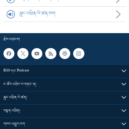
རླུང་འཕྲིན་ལེ་ཚན་ཁག
རྗེས་འབྲངས།
RSS དང་Podcast
ང་ཚོར་འབྲེལ་བ་གནང་ན།
རླུང་འཕྲིན་ལེ་ཚན།
བརྙན་འཕྲིན།
གསར་འགྱུར་ཁག