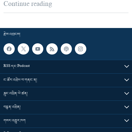
Continue reading
རྗེས་འབྲངས།
RSS དང་Podcast
ང་ཚོར་འབྲེལ་བ་གནང་ན།
རླུང་འཕྲིན་ལེ་ཚན།
བརྙན་འཕྲིན།
གསར་འགྱུར་ཁག