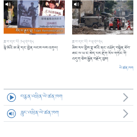
ཟླ་བ་དང་པོ། ༡༥།༢༠༢༥
ཟླ་བ་དང་པོ། ༠༣།༢༠༢༥
སྙེ་མོའི་ཨ་ནེ་དང་གྱེན་ལངས་ལས་འགུལ།
ཨིས་རལ་གྱིས་གྷ་ཛའི་ནང་འཕྲོད་བསྟེན་ཐོབ་
ཐང་ལ་ཡ་ང་མེད་པར་རྡོག་རོལ་གཏོང་གི་
འདུག་ཅེས་སྐྱོན་བརྗོད་བྱས།
ལེ་ཚན་ཁག
བརྙན་འཕྲིན་ལེ་ཚན་ཁག
རླུང་འཕྲིན་ལེ་ཚན་ཁག