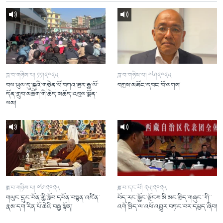
ཟླ་བ་གཉིས་པ། ༡༡།༢༠༢༥
ཟླ་བ་གཉིས་པ། ༠༦།༢༠༢༥
བལ་ཡུལ་དུ་སྐུའི་གཅེན་པོ་བཀའ་ཟུར་རྒྱ་ལོ་
བཀྲས་མཐོང་དབང་བོ་ལགས།
དོན་གྲུབ་མཆོག་གི་ཆེད་མཆོད་འབུལ་སྨོན་
ལམ།
ཟླ་བ་གཉིས་པ། ༠༦།༢༠༢༥
ཟླ་བ་དང་པོ། ༢༥།༢༠༢༥
གཡུང་དྲུང་བོན་གྱི་སློབ་དཔོན་བསྟན་འཛིན་
བོད་རང་སྐྱོང་ལྗོངས་མི་མང་སྲིད་གཞུང་་གི་་
རྣམ་དག་རིན་པོ་ཆེའི་བརྒྱ་སྟོན།
འགོ་ཁྲིད་ལ་འཕོ་འགྱུར་བཏང་བར་དཔྱད་ཞིབ།