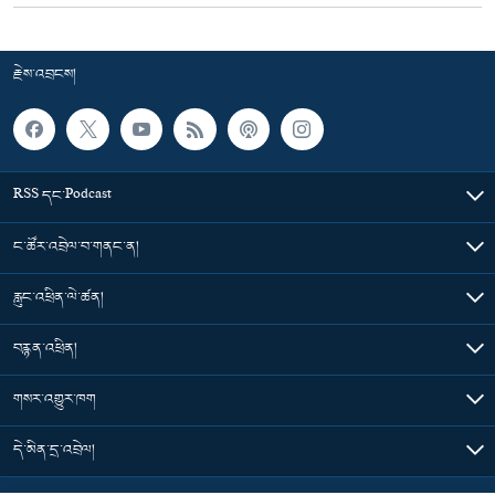
རྗེས་འབྲངས།
RSS དང་Podcast
ང་ཚོར་འབྲེལ་བ་གནང་ན།
རླུང་འཕྲིན་ལེ་ཚན།
བརྙན་འཕྲིན།
གསར་འགྱུར་ཁག
དེ་མིན་དྲ་འབྲེལ།