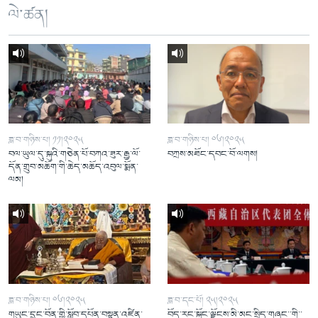
ལེ་ཚན།
ཟླ་བ་གཉིས་པ། ༡༡།༢༠༢༥
ཟླ་བ་གཉིས་པ། ༠༦།༢༠༢༥
བལ་ཡུལ་དུ་སྐུའི་གཅེན་པོ་བཀའ་ཟུར་རྒྱ་ལོ་
བཀྲས་མཐོང་དབང་བོ་ལགས།
དོན་གྲུབ་མཆོག་གི་ཆེད་མཆོད་འབུལ་སྨོན་
ལམ།
ཟླ་བ་གཉིས་པ། ༠༦།༢༠༢༥
ཟླ་བ་དང་པོ། ༢༥།༢༠༢༥
གཡུང་དྲུང་བོན་གྱི་སློབ་དཔོན་བསྟན་འཛིན་
བོད་རང་སྐྱོང་ལྗོངས་མི་མང་སྲིད་གཞུང་་གི་་