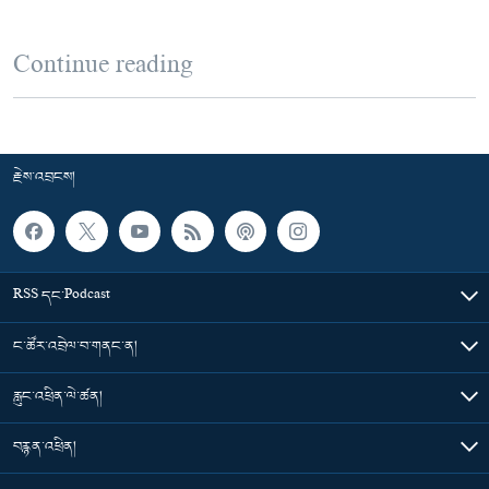
Continue reading
རྗེས་འབྲངས།
RSS དང་Podcast
ང་ཚོར་འབྲེལ་བ་གནང་ན།
རླུང་འཕྲིན་ལེ་ཚན།
བརྙན་འཕྲིན།