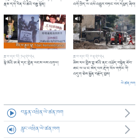
རྣམ་དག་རིན་པོ་ཆེའི་བརྒྱ་སྟོན།
འགོ་ཁྲིད་ལ་འཕོ་འགྱུར་བཏང་བར་དཔྱད་ཞིབ།
ཟླ་བ་དང་པོ། ༡༥།༢༠༢༥
ཟླ་བ་དང་པོ། ༠༣།༢༠༢༥
སྙེ་མོའི་ཨ་ནེ་དང་གྱེན་ལངས་ལས་འགུལ།
ཨིས་རལ་གྱིས་གྷ་ཛའི་ནང་འཕྲོད་བསྟེན་ཐོབ་
ཐང་ལ་ཡ་ང་མེད་པར་རྡོག་རོལ་གཏོང་གི་
འདུག་ཅེས་སྐྱོན་བརྗོད་བྱས།
ལེ་ཚན་ཁག
བརྙན་འཕྲིན་ལེ་ཚན་ཁག
རླུང་འཕྲིན་ལེ་ཚན་ཁག