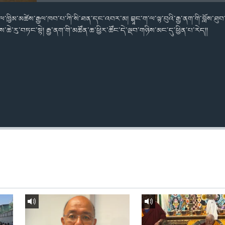
ལ་ཁྱིམ་མཚེས་རྒྱལ་ཁབ་པ་ཀི་སི་ཐན་དང་འབར་མ། བྷཱང་ག་ལ་ལྟ་བུའི་རྒྱ་ནག་གི་བློས་ཐུབ་ཀ
ས་ཆེ་རུ་བཏང་སྟེ། རྒྱ་ནག་གི་མཚོན་ཆ་ཕྱིར་ཚོང་དེ་ལྡབ་གཉིས་མང་དུ་ཕྱིན་པ་རེད།།