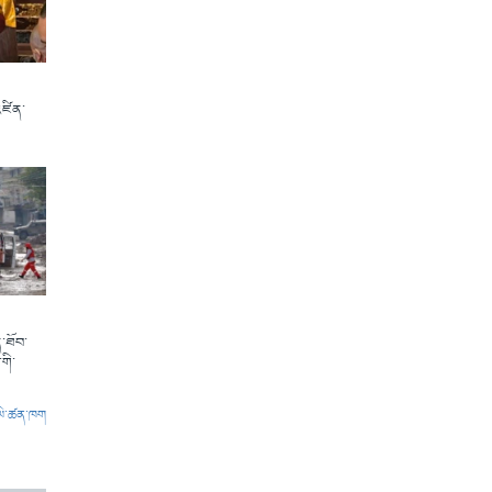
འཛིན་
་ཐོབ་
གི་
ལེ་ཚན་ཁག