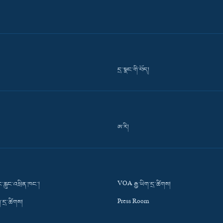
དྲ་སྣང་གི་བོད།
ཨ་རི།
་རླུང་འཕྲིན་ཁང་།
VOA རྒྱ་ཡིག་དྲ་ཚིགས།
་དྲ་ཚིགས།
Press Room