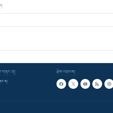
ཁག
་བ་གནང་ན།
རྗེས་འབྲངས།
གནང་ན།