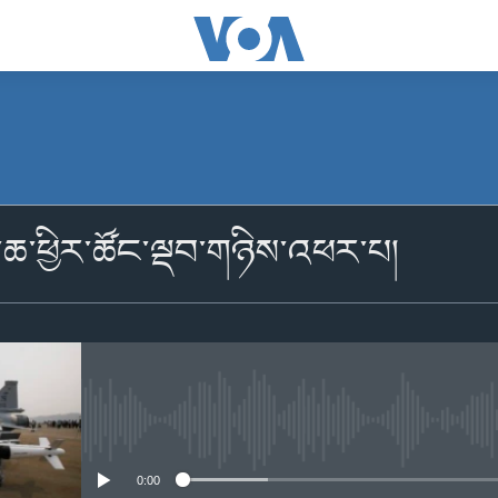
མངགས་ལེན།
ན་ཆ་ཕྱིར་ཚོང་ལྡབ་གཉིས་འཕར་པ།
མངགས་ལེན།
No media source currently availabl
0:00