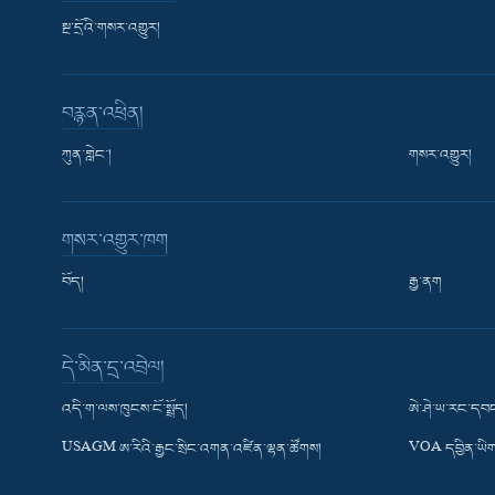
སྔ་དྲོའི་གསར་འགྱུར།
བརྙན་འཕྲིན།
ཀུན་གླེང་།
གསར་འགྱུར།
གསར་འགྱུར་ཁག
བོད།
རྒྱ་ནག
Learning English
དེ་མིན་དྲ་འབྲེལ།
རྗེས་འབྲངས།
འདི་ག་ལས་ཁུངས་ངོ་སྤྲོད།
ཨེ་ཤེ་ཡ་རང་དབང
USAGM ཨ་རིའི་རྒྱང་སྲིང་འགན་འཛིན་ལྷན་ཚོགས།
VOA དབྱིན་ཡིག
སྐད་ཡིག