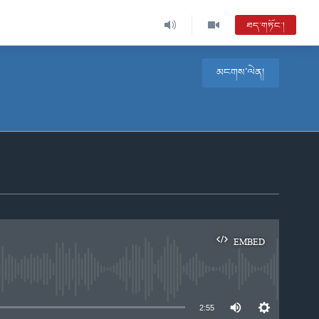
ཐད་གཏོང་།
མངགས་ལེན།
EMBED
e
2:55