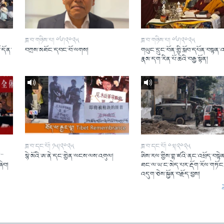
ཟླ་བ་གཉིས་པ། ༠༦།༢༠༢༥
ཟླ་བ་གཉིས་པ། ༠༦།༢༠༢༥
ོ་དོན་
བཀྲས་མཐོང་དབང་བོ་ལགས།
གཡུང་དྲུང་བོན་གྱི་སློབ་དཔོན་བསྟན་
།
རྣམ་དག་རིན་པོ་ཆེའི་བརྒྱ་སྟོན།
ཟླ་བ་དང་པོ། ༡༥།༢༠༢༥
ཟླ་བ་དང་པོ། ༠༣།༢༠༢༥
་་
སྙེ་མོའི་ཨ་ནེ་དང་གྱེན་ལངས་ལས་འགུལ།
ཨིས་རལ་གྱིས་གྷ་ཛའི་ནང་འཕྲོད་བསྟེན
ཞིབ།
ཐང་ལ་ཡ་ང་མེད་པར་རྡོག་རོལ་གཏོང་
འདུག་ཅེས་སྐྱོན་བརྗོད་བྱས།