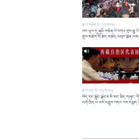
ཟླ་བ་གཉིས་པ། ༡༡།༢༠༢༥
བལ་ཡུལ་དུ་སྐུའི་གཅེན་པོ་བཀའ་ཟུར་རྒྱ་ལ
གྲུབ་མཆོག་གི་ཆེད་མཆོད་འབུལ་སྨོན་ལམ
ཟླ་བ་དང་པོ། ༢༥།༢༠༢༥
བོད་རང་སྐྱོང་ལྗོངས་མི་མང་སྲིད་གཞུང་་གི
འགོ་ཁྲིད་ལ་འཕོ་འགྱུར་བཏང་བར་དཔྱད་