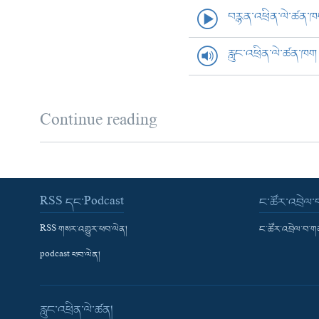
བརྙན་འཕྲིན་ལེ་ཚན་
རླུང་འཕྲིན་ལེ་ཚན་ཁག
Continue reading
RSS དང་Podcast
ང་ཚོར་འབྲེལ
RSS གསར་འགྱུར་ཕབ་ལེན།
ང་ཚོར་འབྲེལ་བ་
podcast ཕབ་ལེན།
རླུང་འཕྲིན་ལེ་ཚན།