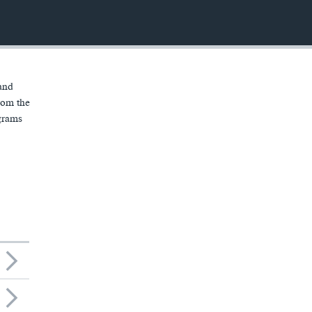
and
rom the
ograms