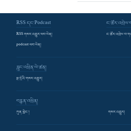
RSS དང་Podcast
ང་ཚོར་འབྲེལ
RSS གསར་འགྱུར་ཕབ་ལེན།
ང་ཚོར་འབྲེལ་བ་
podcast ཕབ་ལེན།
རླུང་འཕྲིན་ལེ་ཚན།
སྔ་དྲོའི་གསར་འགྱུར།
བརྙན་འཕྲིན།
ཀུན་གླེང་།
གསར་འགྱུར།