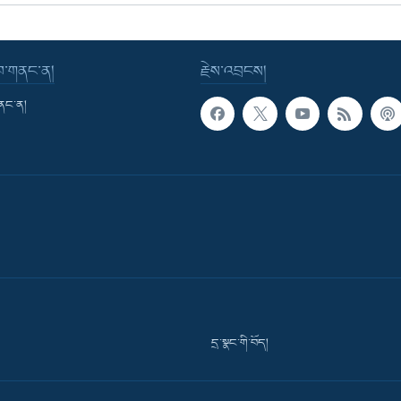
་བ་གནང་ན།
རྗེས་འབྲངས།
གནང་ན།
དྲ་སྣང་གི་བོད།