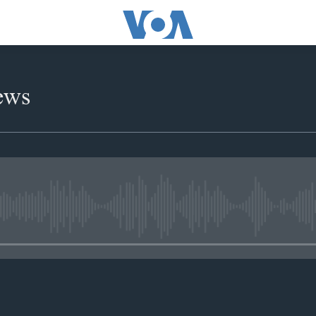
ews
No media source currently availabl