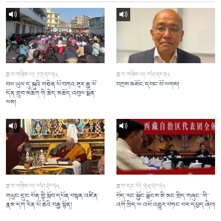
ཟླ་བ་གཉིས་པ། ༡༡།༢༠༢༥
ཟླ་བ་གཉིས་པ། ༠༦།༢༠༢༥
བལ་ཡུལ་དུ་སྐུའི་གཅེན་པོ་བཀའ་ཟུར་རྒྱ་ལོ་
བཀྲས་མཐོང་དབང་བོ་ལགས།
དོན་གྲུབ་མཆོག་གི་ཆེད་མཆོད་འབུལ་སྨོན་
ལམ།
ཟླ་བ་གཉིས་པ། ༠༦།༢༠༢༥
ཟླ་བ་དང་པོ། ༢༥།༢༠༢༥
གཡུང་དྲུང་བོན་གྱི་སློབ་དཔོན་བསྟན་འཛིན་
བོད་རང་སྐྱོང་ལྗོངས་མི་མང་སྲིད་གཞུང་་གི་་
རྣམ་དག་རིན་པོ་ཆེའི་བརྒྱ་སྟོན།
འགོ་ཁྲིད་ལ་འཕོ་འགྱུར་བཏང་བར་དཔྱད་ཞིབ།