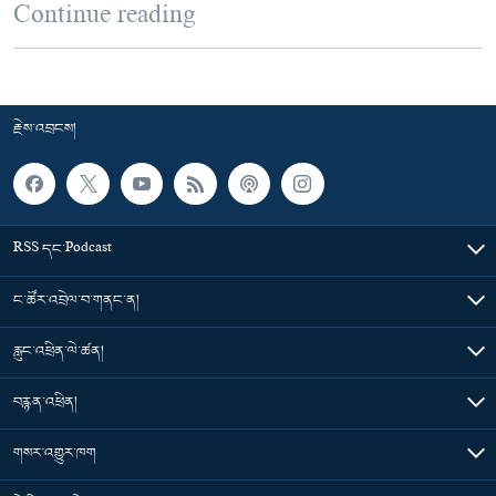
Continue reading
རྗེས་འབྲངས།
RSS དང་Podcast
ང་ཚོར་འབྲེལ་བ་གནང་ན།
རླུང་འཕྲིན་ལེ་ཚན།
བརྙན་འཕྲིན།
གསར་འགྱུར་ཁག