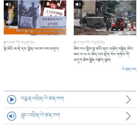
ཟླ་བ་དང་པོ། ༡༥།༢༠༢༥
ཟླ་བ་དང་པོ། ༠༣།༢༠༢༥
སྙེ་མོའི་ཨ་ནེ་དང་གྱེན་ལངས་ལས་འགུལ།
ཨིས་རལ་གྱིས་གྷ་ཛའི་ནང་འཕྲོད་བསྟེན་ཐོབ་
ཐང་ལ་ཡ་ང་མེད་པར་རྡོག་རོལ་གཏོང་གི་
འདུག་ཅེས་སྐྱོན་བརྗོད་བྱས།
ལེ་ཚན་ཁག
བརྙན་འཕྲིན་ལེ་ཚན་ཁག
རླུང་འཕྲིན་ལེ་ཚན་ཁག