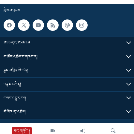
རྗེས་འབྲངས།
RSS དང་Podcast
ང་ཚོར་འབྲེལ་བ་གནང་ན།
རླུང་འཕྲིན་ལེ་ཚན།
བརྙན་འཕྲིན།
གསར་འགྱུར་ཁག
དེ་མིན་དྲ་འབྲེལ།
Tibet Time
ཐད་གཏོང་།