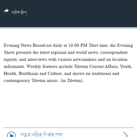
ཀར་
Learning English
འཚོལ་
དྲ་བརྙན་གསར་འགྱུར།
བགྲོ་གླེང་མདུན་ལྕོག
འགྲེམ་སྤེལ།
ཞིབ་
རྗེས་འབྲངས།
ཁ་བའི་མི་སྣ།
བསྐྱར་ཞིབ།
ལ་
བསྐྱོད།
བུད་མེད་ལེ་ཚན།
པོ་ཊི་ཁ་སི།
དཔེ་ཀློག
དཔེ་ཀློག
སྐད་ཡིག
Evening News Broadcast daily at 10:00 PM Tibet time, the Evening
ཆབ་སྲིད་བཙོན་པ་ངོ་སྤྲོད།
ཕ་ཡུལ་གླེང་སྟེགས།
Show presents the latest regional and world news, correspondent
reports, and interviews with various newsmakers and on location
ཆོས་རིག་ལེ་ཚན།
informants. Weekly features include Tibetan Current Affairs, Youth,
Health, Buddhism and Culture, and shows on traditional and
གཞོན་སྐྱེས་དང་ཤེས་ཡོན།
contemporary Tibetan music. (in Tibetan).
འཕྲོད་བསྟེན་དང་དོན་ལྡན་གྱི་མི་ཚེ།
གངས་རིའི་བྲག་ཅ།
བུད་མེད།
སོ་ཡ་ལ། བོད་ཀྱི་གླུ་གཞས།
བརྙན་འཕྲིན་ལེ་ཚན་ཁག