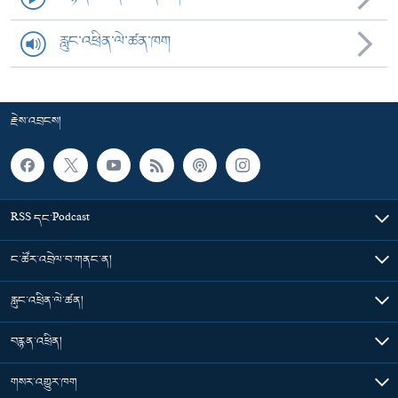
རླུང་འཕྲིན་ལེ་ཚན་ཁག
རྗེས་འབྲངས།
RSS དང་Podcast
ང་ཚོར་འབྲེལ་བ་གནང་ན།
རླུང་འཕྲིན་ལེ་ཚན།
བརྙན་འཕྲིན།
གསར་འགྱུར་ཁག