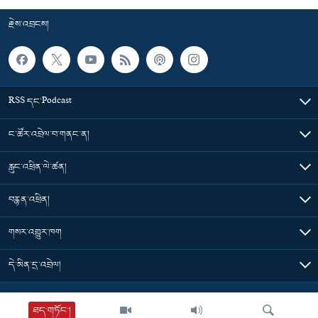
རྗེས་འབྲངས།
RSS དང་Podcast
ང་ཚོར་འབྲེལ་བ་གནང་ན།
རླུང་འཕྲིན་ལེ་ཚན།
བརྙན་འཕྲིན།
གསར་འགྱུར་ཁག
དེ་མིན་དྲ་འབྲེལ།
Tibet Time
ཐད་གཏོང་།