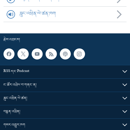
རླུང་འཕྲིན་ལེ་ཚན་ཁག
རྗེས་འབྲངས།
RSS དང་Podcast
ང་ཚོར་འབྲེལ་བ་གནང་ན།
རླུང་འཕྲིན་ལེ་ཚན།
བརྙན་འཕྲིན།
གསར་འགྱུར་ཁག