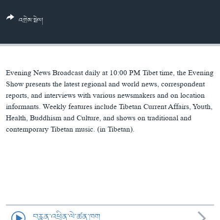
ཀར་
Learning English
འཚོལ་
དྲ་བརྙན་གསར་འགྱུར།
བགྲོ་གླེང་མདུན་ལྕོག
འགྲེམ་སྤེལ།
ཞིབ་
རྗེས་འབྲངས།
ཁ་བའི་མི་སྣ།
བསྐྱར་ཞིབ།
ལ་
བསྐྱོད།
བུད་མེད་ལེ་ཚན།
པོ་ཊི་ཁ་སི།
དཔེ་ཀློག
དཔེ་ཀློག
སྐད་ཡིག
Evening News Broadcast daily at 10:00 PM Tibet time, the Evening
ཆབ་སྲིད་བཙོན་པ་ངོ་སྤྲོད།
ཕ་ཡུལ་གླེང་སྟེགས།
Show presents the latest regional and world news, correspondent
reports, and interviews with various newsmakers and on location
ཆོས་རིག་ལེ་ཚན།
informants. Weekly features include Tibetan Current Affairs, Youth,
Health, Buddhism and Culture, and shows on traditional and
གཞོན་སྐྱེས་དང་ཤེས་ཡོན།
contemporary Tibetan music. (in Tibetan).
འཕྲོད་བསྟེན་དང་དོན་ལྡན་གྱི་མི་ཚེ།
གངས་རིའི་བྲག་ཅ།
བུད་མེད།
སོ་ཡ་ལ། བོད་ཀྱི་གླུ་གཞས།
བརྙན་འཕྲིན་ལེ་ཚན་ཁག