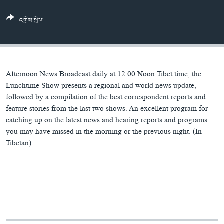
ཀར་
Learning English
འཚོལ་
དྲ་བརྙན་གསར་འགྱུར།
བགྲོ་གླེང་མདུན་ལྕོག
འགྲེམ་སྤེལ།
ཞིབ་
རྗེས་འབྲངས།
ཁ་བའི་མི་སྣ།
བསྐྱར་ཞིབ།
ལ་
བསྐྱོད།
བུད་མེད་ལེ་ཚན།
པོ་ཊི་ཁ་སི།
དཔེ་ཀློག
དཔེ་ཀློག
སྐད་ཡིག
Afternoon News Broadcast daily at 12:00 Noon Tibet time, the
ཆབ་སྲིད་བཙོན་པ་ངོ་སྤྲོད།
ཕ་ཡུལ་གླེང་སྟེགས།
Lunchtime Show presents a regional and world news update,
followed by a compilation of the best correspondent reports and
ཆོས་རིག་ལེ་ཚན།
feature stories from the last two shows. An excellent program for
catching up on the latest news and hearing reports and programs
གཞོན་སྐྱེས་དང་ཤེས་ཡོན།
you may have missed in the morning or the previous night. (In
འཕྲོད་བསྟེན་དང་དོན་ལྡན་གྱི་མི་ཚེ།
Tibetan)
གངས་རིའི་བྲག་ཅ།
བུད་མེད།
སོ་ཡ་ལ། བོད་ཀྱི་གླུ་གཞས།