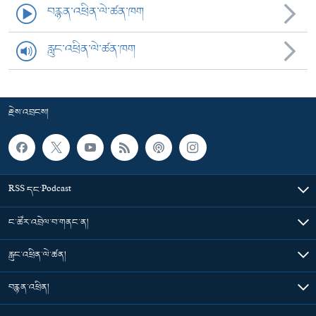
བརྙན་འཕྲིན་ལེ་ཚན་ཁག
རླུང་འཕྲིན་ལེ་ཚན་ཁག
རྗེས་འབྲངས།
RSS དང་Podcast
ང་ཚོར་འབྲེལ་བ་གནང་ན།
རླུང་འཕྲིན་ལེ་ཚན།
བརྙན་འཕྲིན།