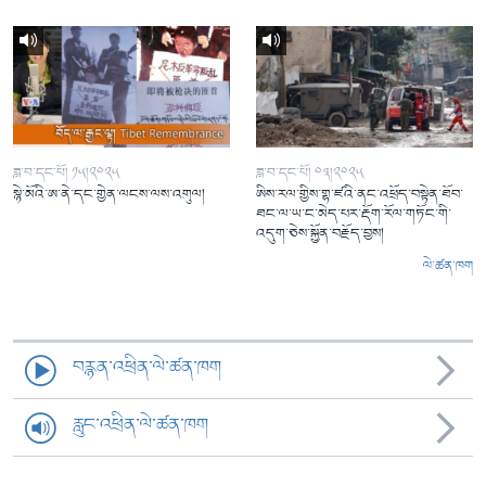
ཟླ་བ་དང་པོ། ༡༥།༢༠༢༥
ཟླ་བ་དང་པོ། ༠༣།༢༠༢༥
སྙེ་མོའི་ཨ་ནེ་དང་གྱེན་ལངས་ལས་འགུལ།
ཨིས་རལ་གྱིས་གྷ་ཛའི་ནང་འཕྲོད་བསྟེན་ཐོབ་
ཐང་ལ་ཡ་ང་མེད་པར་རྡོག་རོལ་གཏོང་གི་
འདུག་ཅེས་སྐྱོན་བརྗོད་བྱས།
ལེ་ཚན་ཁག
བརྙན་འཕྲིན་ལེ་ཚན་ཁག
རླུང་འཕྲིན་ལེ་ཚན་ཁག