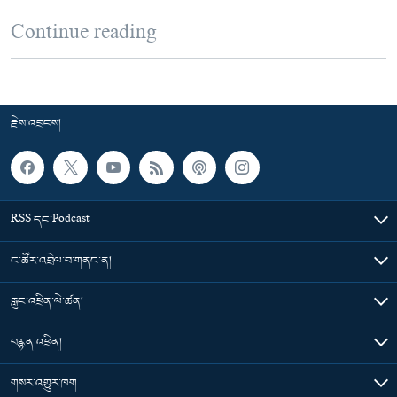
Continue reading
རྗེས་འབྲངས།
RSS དང་Podcast
ང་ཚོར་འབྲེལ་བ་གནང་ན།
རླུང་འཕྲིན་ལེ་ཚན།
བརྙན་འཕྲིན།
གསར་འགྱུར་ཁག