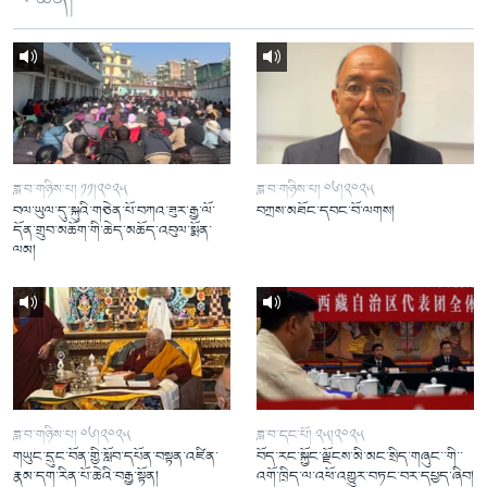
ཟླ་བ་གཉིས་པ། ༡༡།༢༠༢༥
ཟླ་བ་གཉིས་པ། ༠༦།༢༠༢༥
བལ་ཡུལ་དུ་སྐུའི་གཅེན་པོ་བཀའ་ཟུར་རྒྱ་ལོ་
བཀྲས་མཐོང་དབང་བོ་ལགས།
དོན་གྲུབ་མཆོག་གི་ཆེད་མཆོད་འབུལ་སྨོན་
ལམ།
ཟླ་བ་གཉིས་པ། ༠༦།༢༠༢༥
ཟླ་བ་དང་པོ། ༢༥།༢༠༢༥
གཡུང་དྲུང་བོན་གྱི་སློབ་དཔོན་བསྟན་འཛིན་
བོད་རང་སྐྱོང་ལྗོངས་མི་མང་སྲིད་གཞུང་་གི་་
རྣམ་དག་རིན་པོ་ཆེའི་བརྒྱ་སྟོན།
འགོ་ཁྲིད་ལ་འཕོ་འགྱུར་བཏང་བར་དཔྱད་ཞིབ།