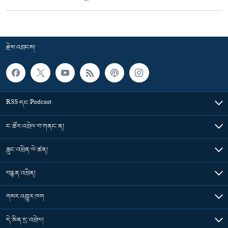
རྗེས་འབྲངས།
RSS དང་Podcast
ང་ཚོར་འབྲེལ་བ་གནང་ན།
རླུང་འཕྲིན་ལེ་ཚན།
བརྙན་འཕྲིན།
གསར་འགྱུར་ཁག
དེ་མིན་དྲ་འབྲེལ།