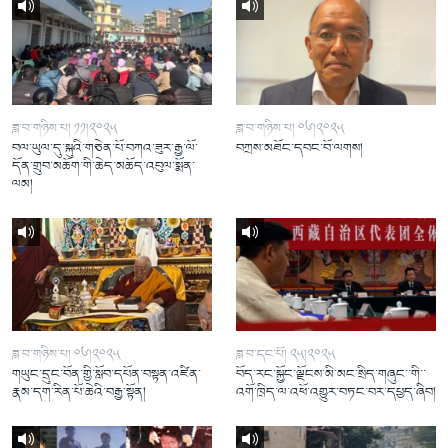
ཟླ་བ་གཉིས་པ། ༡༡།༢༠༢༥
ཟླ་བ་གཉིས་པ། ༠༦།༢༠༢༥
བལ་ཡུལ་དུ་སྐུའི་གཅེན་པོ་བཀའ་ཟུར་རྒྱ་ལོ་
བཀྲས་མཐོང་དབང་བོ་ལགས།
དོན་གྲུབ་མཆོག་གི་ཆེད་མཆོད་འབུལ་སྨོན་
ལམ།
ཟླ་བ་གཉིས་པ། ༠༦།༢༠༢༥
ཟླ་བ་དང་པོ། ༢༥།༢༠༢༥
གཡུང་དྲུང་བོན་གྱི་སློབ་དཔོན་བསྟན་འཛིན་
བོད་རང་སྐྱོང་ལྗོངས་མི་མང་སྲིད་གཞུང་་གི་་
རྣམ་དག་རིན་པོ་ཆེའི་བརྒྱ་སྟོན།
འགོ་ཁྲིད་ལ་འཕོ་འགྱུར་བཏང་བར་དཔྱད་ཞིབ།