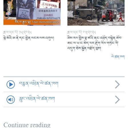
ཟླ་བ་དང་པོ། ༡༥།༢༠༢༥
ཟླ་བ་དང་པོ། ༠༣།༢༠༢༥
སྙེ་མོའི་ཨ་ནེ་དང་གྱེན་ལངས་ལས་འགུལ།
ཨིས་རལ་གྱིས་གྷ་ཛའི་ནང་འཕྲོད་བསྟེན་ཐོབ་
ཐང་ལ་ཡ་ང་མེད་པར་རྡོག་རོལ་གཏོང་གི་
འདུག་ཅེས་སྐྱོན་བརྗོད་བྱས།
ལེ་ཚན་ཁག
བརྙན་འཕྲིན་ལེ་ཚན་ཁག
རླུང་འཕྲིན་ལེ་ཚན་ཁག
Continue reading