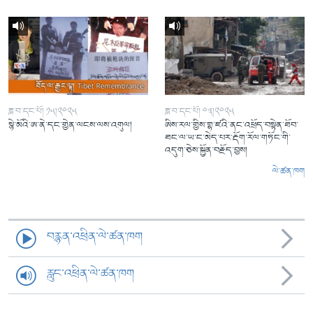
ཟླ་བ་དང་པོ། ༡༥།༢༠༢༥
ཟླ་བ་དང་པོ། ༠༣།༢༠༢༥
སྙེ་མོའི་ཨ་ནེ་དང་གྱེན་ལངས་ལས་འགུལ།
ཨིས་རལ་གྱིས་གྷ་ཛའི་ནང་འཕྲོད་བསྟེན་ཐོབ་
ཐང་ལ་ཡ་ང་མེད་པར་རྡོག་རོལ་གཏོང་གི་
འདུག་ཅེས་སྐྱོན་བརྗོད་བྱས།
ལེ་ཚན་ཁག
བརྙན་འཕྲིན་ལེ་ཚན་ཁག
རླུང་འཕྲིན་ལེ་ཚན་ཁག