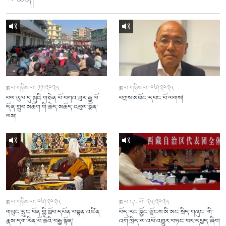
ཟླ་བ་གཉིས་པ། ༡༡།༢༠༢༥
ཟླ་བ་གཉིས་པ། ༠༦།༢༠༢༥
བལ་ཡུལ་དུ་སྐུའི་གཅེན་པོ་བཀའ་ཟུར་རྒྱ་ལོ་
བཀྲས་མཐོང་དབང་བོ་ལགས།
དོན་གྲུབ་མཆོག་གི་ཆེད་མཆོད་འབུལ་སྨོན་
ལམ།
ཟླ་བ་གཉིས་པ། ༠༦།༢༠༢༥
ཟླ་བ་དང་པོ། ༢༥།༢༠༢༥
གཡུང་དྲུང་བོན་གྱི་སློབ་དཔོན་བསྟན་འཛིན་
བོད་རང་སྐྱོང་ལྗོངས་མི་མང་སྲིད་གཞུང་་གི་་
རྣམ་དག་རིན་པོ་ཆེའི་བརྒྱ་སྟོན།
འགོ་ཁྲིད་ལ་འཕོ་འགྱུར་བཏང་བར་དཔྱད་ཞིབ།