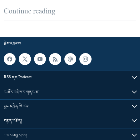
Continue reading
རྗེས་འབྲངས།
RSS དང་Podcast
ང་ཚོར་འབྲེལ་བ་གནང་ན།
རླུང་འཕྲིན་ལེ་ཚན།
བརྙན་འཕྲིན།
གསར་འགྱུར་ཁག