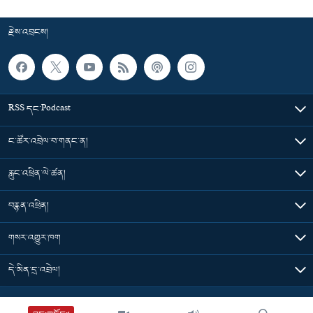
རྗེས་འབྲངས།
RSS དང་Podcast
ང་ཚོར་འབྲེལ་བ་གནང་ན།
རླུང་འཕྲིན་ལེ་ཚན།
བརྙན་འཕྲིན།
གསར་འགྱུར་ཁག
དེ་མིན་དྲ་འབྲེལ།
Tibet Time