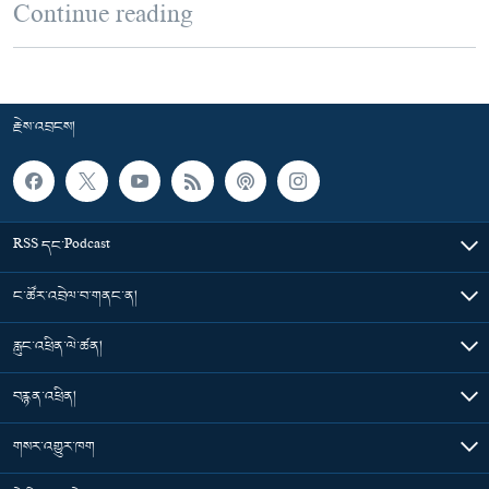
Continue reading
རྗེས་འབྲངས།
RSS དང་Podcast
ང་ཚོར་འབྲེལ་བ་གནང་ན།
རླུང་འཕྲིན་ལེ་ཚན།
བརྙན་འཕྲིན།
གསར་འགྱུར་ཁག