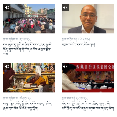
ཟླ་བ་གཉིས་པ། ༡༡།༢༠༢༥
ཟླ་བ་གཉིས་པ། ༠༦།༢༠༢༥
བལ་ཡུལ་དུ་སྐུའི་གཅེན་པོ་བཀའ་ཟུར་རྒྱ་ལོ་
བཀྲས་མཐོང་དབང་བོ་ལགས།
དོན་གྲུབ་མཆོག་གི་ཆེད་མཆོད་འབུལ་སྨོན་
ལམ།
ཟླ་བ་གཉིས་པ། ༠༦།༢༠༢༥
ཟླ་བ་དང་པོ། ༢༥།༢༠༢༥
གཡུང་དྲུང་བོན་གྱི་སློབ་དཔོན་བསྟན་འཛིན་
བོད་རང་སྐྱོང་ལྗོངས་མི་མང་སྲིད་གཞུང་་གི་་
རྣམ་དག་རིན་པོ་ཆེའི་བརྒྱ་སྟོན།
འགོ་ཁྲིད་ལ་འཕོ་འགྱུར་བཏང་བར་དཔྱད་ཞིབ།