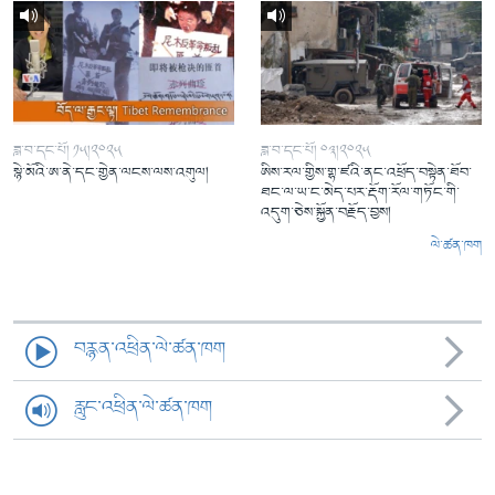
ཟླ་བ་དང་པོ། ༡༥།༢༠༢༥
ཟླ་བ་དང་པོ། ༠༣།༢༠༢༥
སྙེ་མོའི་ཨ་ནེ་དང་གྱེན་ལངས་ལས་འགུལ།
ཨིས་རལ་གྱིས་གྷ་ཛའི་ནང་འཕྲོད་བསྟེན་ཐོབ་
ཐང་ལ་ཡ་ང་མེད་པར་རྡོག་རོལ་གཏོང་གི་
འདུག་ཅེས་སྐྱོན་བརྗོད་བྱས།
ལེ་ཚན་ཁག
བརྙན་འཕྲིན་ལེ་ཚན་ཁག
རླུང་འཕྲིན་ལེ་ཚན་ཁག