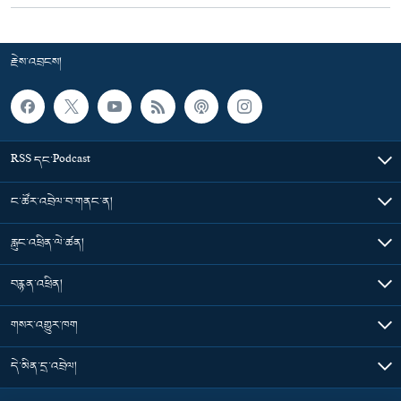
རྗེས་འབྲངས།
RSS དང་Podcast
ང་ཚོར་འབྲེལ་བ་གནང་ན།
རླུང་འཕྲིན་ལེ་ཚན།
བརྙན་འཕྲིན།
གསར་འགྱུར་ཁག
དེ་མིན་དྲ་འབྲེལ།