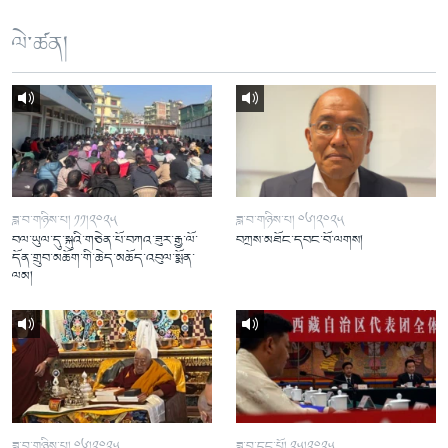
ལེ་ཚན།
ཟླ་བ་གཉིས་པ། ༡༡།༢༠༢༥
ཟླ་བ་གཉིས་པ། ༠༦།༢༠༢༥
བལ་ཡུལ་དུ་སྐུའི་གཅེན་པོ་བཀའ་ཟུར་རྒྱ་ལོ་
བཀྲས་མཐོང་དབང་བོ་ལགས།
དོན་གྲུབ་མཆོག་གི་ཆེད་མཆོད་འབུལ་སྨོན་
ལམ།
ཟླ་བ་གཉིས་པ། ༠༦།༢༠༢༥
ཟླ་བ་དང་པོ། ༢༥།༢༠༢༥