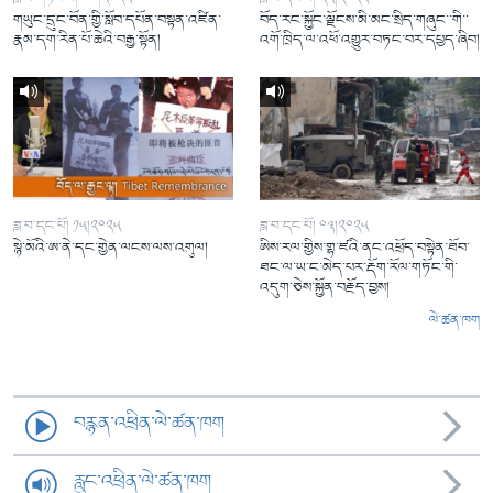
གཡུང་དྲུང་བོན་གྱི་སློབ་དཔོན་བསྟན་འཛིན་
བོད་རང་སྐྱོང་ལྗོངས་མི་མང་སྲིད་གཞུང་་གི་་
རྣམ་དག་རིན་པོ་ཆེའི་བརྒྱ་སྟོན།
འགོ་ཁྲིད་ལ་འཕོ་འགྱུར་བཏང་བར་དཔྱད་ཞིབ།
ཟླ་བ་དང་པོ། ༡༥།༢༠༢༥
ཟླ་བ་དང་པོ། ༠༣།༢༠༢༥
སྙེ་མོའི་ཨ་ནེ་དང་གྱེན་ལངས་ལས་འགུལ།
ཨིས་རལ་གྱིས་གྷ་ཛའི་ནང་འཕྲོད་བསྟེན་ཐོབ་
ཐང་ལ་ཡ་ང་མེད་པར་རྡོག་རོལ་གཏོང་གི་
འདུག་ཅེས་སྐྱོན་བརྗོད་བྱས།
ལེ་ཚན་ཁག
བརྙན་འཕྲིན་ལེ་ཚན་ཁག
རླུང་འཕྲིན་ལེ་ཚན་ཁག