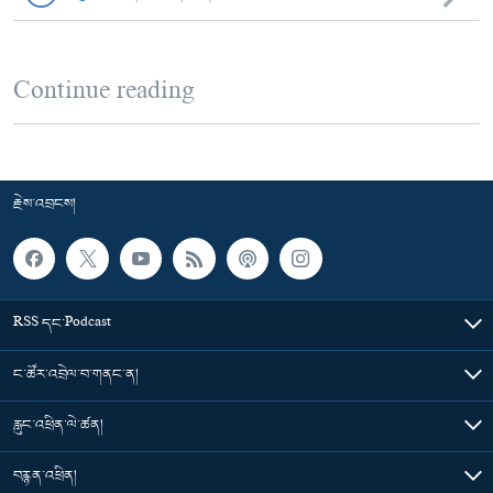
Continue reading
རྗེས་འབྲངས།
RSS དང་Podcast
ང་ཚོར་འབྲེལ་བ་གནང་ན།
རླུང་འཕྲིན་ལེ་ཚན།
བརྙན་འཕྲིན།