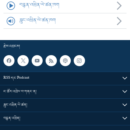
བརྙན་འཕྲིན་ལེ་ཚན་ཁག
རླུང་འཕྲིན་ལེ་ཚན་ཁག
རྗེས་འབྲངས།
RSS དང་Podcast
ང་ཚོར་འབྲེལ་བ་གནང་ན།
རླུང་འཕྲིན་ལེ་ཚན།
བརྙན་འཕྲིན།