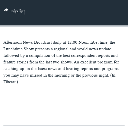
ཀར་
Learning English
འཚོལ་
དྲ་བརྙན་གསར་འགྱུར།
བགྲོ་གླེང་མདུན་ལྕོག
འགྲེམ་སྤེལ།
ཞིབ་
རྗེས་འབྲངས།
ཁ་བའི་མི་སྣ།
བསྐྱར་ཞིབ།
ལ་
བསྐྱོད།
བུད་མེད་ལེ་ཚན།
པོ་ཊི་ཁ་སི།
དཔེ་ཀློག
དཔེ་ཀློག
སྐད་ཡིག
Afternoon News Broadcast daily at 12:00 Noon Tibet time, the
ཆབ་སྲིད་བཙོན་པ་ངོ་སྤྲོད།
ཕ་ཡུལ་གླེང་སྟེགས།
Lunchtime Show presents a regional and world news update,
followed by a compilation of the best correspondent reports and
ཆོས་རིག་ལེ་ཚན།
feature stories from the last two shows. An excellent program for
catching up on the latest news and hearing reports and programs
གཞོན་སྐྱེས་དང་ཤེས་ཡོན།
you may have missed in the morning or the previous night. (In
འཕྲོད་བསྟེན་དང་དོན་ལྡན་གྱི་མི་ཚེ།
Tibetan)
གངས་རིའི་བྲག་ཅ།
བུད་མེད།
སོ་ཡ་ལ། བོད་ཀྱི་གླུ་གཞས།