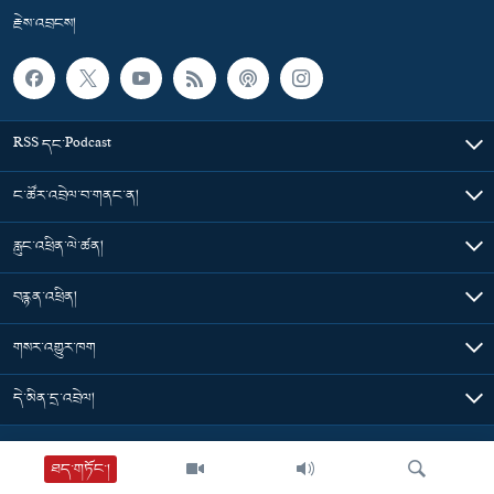
རྗེས་འབྲངས།
RSS དང་Podcast
ང་ཚོར་འབྲེལ་བ་གནང་ན།
རླུང་འཕྲིན་ལེ་ཚན།
བརྙན་འཕྲིན།
གསར་འགྱུར་ཁག
དེ་མིན་དྲ་འབྲེལ།
Tibet Time
ཐད་གཏོང་།