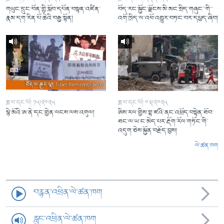
གཡུང་དྲུང་བོན་གྱི་སློབ་དཔོན་བསྟན་འཛིན་
བོད་རང་སྐྱོང་ལྗོངས་མི་མང་སྲིད་གཞུང་་གི་་
རྣམ་དག་རིན་པོ་ཆེའི་བརྒྱ་སྟོན།
འགོ་ཁྲིད་ལ་འཕོ་འགྱུར་བཏང་བར་དཔྱད་ཞིབ།
ཟླ་བ་དང་པོ། ༡༥།༢༠༢༥
ཟླ་བ་དང་པོ། ༠༣།༢༠༢༥
སྙེ་མོའི་ཨ་ནེ་དང་གྱེན་ལངས་ལས་འགུལ།
ཨིས་རལ་གྱིས་གྷ་ཛའི་ནང་འཕྲོད་བསྟེན་ཐོབ་
ཐང་ལ་ཡ་ང་མེད་པར་རྡོག་རོལ་གཏོང་གི་
འདུག་ཅེས་སྐྱོན་བརྗོད་བྱས།
ལེ་ཚན་ཁག
བརྙན་འཕྲིན་ལེ་ཚན་ཁག
རླུང་འཕྲིན་ལེ་ཚན་ཁག