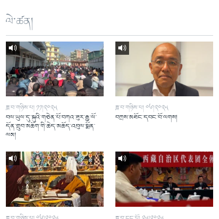
ལེ་ཚན།
ཟླ་བ་གཉིས་པ། ༡༡།༢༠༢༥
ཟླ་བ་གཉིས་པ། ༠༦།༢༠༢༥
བལ་ཡུལ་དུ་སྐུའི་གཅེན་པོ་བཀའ་ཟུར་རྒྱ་ལོ་
བཀྲས་མཐོང་དབང་བོ་ལགས།
དོན་གྲུབ་མཆོག་གི་ཆེད་མཆོད་འབུལ་སྨོན་
ལམ།
ཟླ་བ་གཉིས་པ། ༠༦།༢༠༢༥
ཟླ་བ་དང་པོ། ༢༥།༢༠༢༥