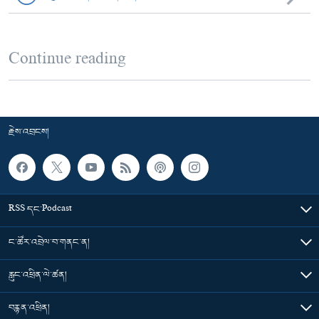
Continue reading
རྗེས་འབྲངས།
RSS དང་Podcast
ང་ཚོར་འབྲེལ་བ་གནང་ན།
རླུང་འཕྲིན་ལེ་ཚན།
བརྙན་འཕྲིན།