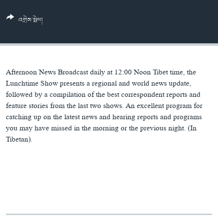
ཀར་
Learning English
འཚོལ་
དྲ་བརྙན་གསར་འགྱུར།
བགྲོ་གླེང་མདུན་ལྕོག
འགྲེམ་སྤེལ།
ཞིབ་
རྗེས་འབྲངས།
ཁ་བའི་མི་སྣ།
བསྐྱར་ཞིབ།
ལ་
བསྐྱོད།
བུད་མེད་ལེ་ཚན།
པོ་ཊི་ཁ་སི།
དཔེ་ཀློག
དཔེ་ཀློག
སྐད་ཡིག
Afternoon News Broadcast daily at 12:00 Noon Tibet time, the
ཆབ་སྲིད་བཙོན་པ་ངོ་སྤྲོད།
ཕ་ཡུལ་གླེང་སྟེགས།
Lunchtime Show presents a regional and world news update,
followed by a compilation of the best correspondent reports and
ཆོས་རིག་ལེ་ཚན།
feature stories from the last two shows. An excellent program for
catching up on the latest news and hearing reports and programs
གཞོན་སྐྱེས་དང་ཤེས་ཡོན།
you may have missed in the morning or the previous night. (In
འཕྲོད་བསྟེན་དང་དོན་ལྡན་གྱི་མི་ཚེ།
Tibetan).
གངས་རིའི་བྲག་ཅ།
བུད་མེད།
སོ་ཡ་ལ། བོད་ཀྱི་གླུ་གཞས།