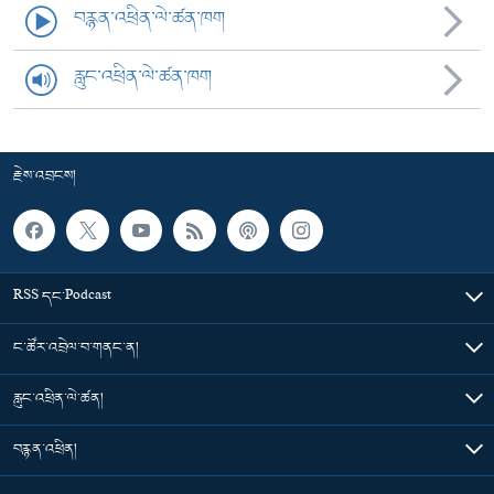
བརྙན་འཕྲིན་ལེ་ཚན་ཁག
རླུང་འཕྲིན་ལེ་ཚན་ཁག
རྗེས་འབྲངས།
RSS དང་Podcast
ང་ཚོར་འབྲེལ་བ་གནང་ན།
རླུང་འཕྲིན་ལེ་ཚན།
བརྙན་འཕྲིན།