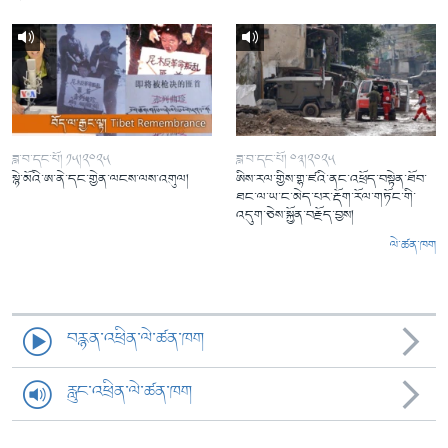
ཟླ་བ་དང་པོ། ༡༥།༢༠༢༥
ཟླ་བ་དང་པོ། ༠༣།༢༠༢༥
སྙེ་མོའི་ཨ་ནེ་དང་གྱེན་ལངས་ལས་འགུལ།
ཨིས་རལ་གྱིས་གྷ་ཛའི་ནང་འཕྲོད་བསྟེན་ཐོབ་
ཐང་ལ་ཡ་ང་མེད་པར་རྡོག་རོལ་གཏོང་གི་
འདུག་ཅེས་སྐྱོན་བརྗོད་བྱས།
ལེ་ཚན་ཁག
བརྙན་འཕྲིན་ལེ་ཚན་ཁག
རླུང་འཕྲིན་ལེ་ཚན་ཁག