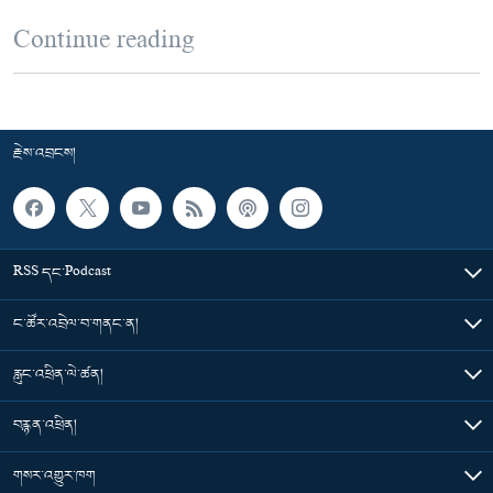
Continue reading
རྗེས་འབྲངས།
RSS དང་Podcast
ང་ཚོར་འབྲེལ་བ་གནང་ན།
རླུང་འཕྲིན་ལེ་ཚན།
བརྙན་འཕྲིན།
གསར་འགྱུར་ཁག