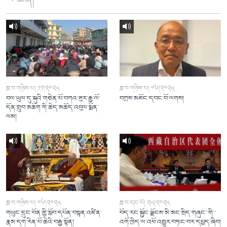
ཟླ་བ་གཉིས་པ། ༡༡།༢༠༢༥
ཟླ་བ་གཉིས་པ། ༠༦།༢༠༢༥
བལ་ཡུལ་དུ་སྐུའི་གཅེན་པོ་བཀའ་ཟུར་རྒྱ་ལོ་
བཀྲས་མཐོང་དབང་བོ་ལགས།
དོན་གྲུབ་མཆོག་གི་ཆེད་མཆོད་འབུལ་སྨོན་
ལམ།
ཟླ་བ་གཉིས་པ། ༠༦།༢༠༢༥
ཟླ་བ་དང་པོ། ༢༥།༢༠༢༥
གཡུང་དྲུང་བོན་གྱི་སློབ་དཔོན་བསྟན་འཛིན་
བོད་རང་སྐྱོང་ལྗོངས་མི་མང་སྲིད་གཞུང་་གི་་
རྣམ་དག་རིན་པོ་ཆེའི་བརྒྱ་སྟོན།
འགོ་ཁྲིད་ལ་འཕོ་འགྱུར་བཏང་བར་དཔྱད་ཞིབ།