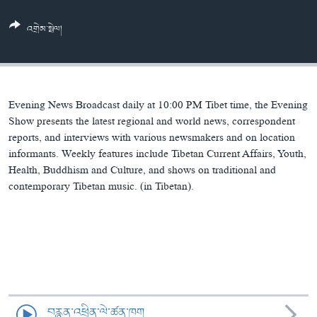
ཀར་
Learning English
འཚོལ་
དྲ་བརྙན་གསར་འགྱུར།
བགྲོ་གླེང་མདུན་ལྕོག
འགྲེམ་སྤེལ།
ཞིབ་
རྗེས་འབྲངས།
ཁ་བའི་མི་སྣ།
བསྐྱར་ཞིབ།
ལ་
བསྐྱོད།
བུད་མེད་ལེ་ཚན།
པོ་ཊི་ཁ་སི།
དཔེ་ཀློག
དཔེ་ཀློག
སྐད་ཡིག
Evening News Broadcast daily at 10:00 PM Tibet time, the Evening
ཆབ་སྲིད་བཙོན་པ་ངོ་སྤྲོད།
ཕ་ཡུལ་གླེང་སྟེགས།
Show presents the latest regional and world news, correspondent
reports, and interviews with various newsmakers and on location
ཆོས་རིག་ལེ་ཚན།
informants. Weekly features include Tibetan Current Affairs, Youth,
Health, Buddhism and Culture, and shows on traditional and
གཞོན་སྐྱེས་དང་ཤེས་ཡོན།
contemporary Tibetan music. (in Tibetan).
འཕྲོད་བསྟེན་དང་དོན་ལྡན་གྱི་མི་ཚེ།
གངས་རིའི་བྲག་ཅ།
བུད་མེད།
སོ་ཡ་ལ། བོད་ཀྱི་གླུ་གཞས།
བརྙན་འཕྲིན་ལེ་ཚན་ཁག