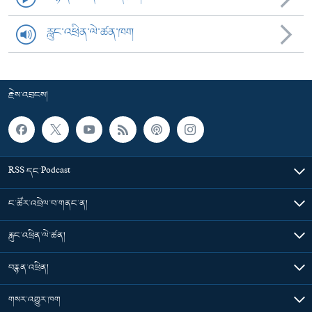
རླུང་འཕྲིན་ལེ་ཚན་ཁག
རྗེས་འབྲངས།
RSS དང་Podcast
ང་ཚོར་འབྲེལ་བ་གནང་ན།
རླུང་འཕྲིན་ལེ་ཚན།
བརྙན་འཕྲིན།
གསར་འགྱུར་ཁག