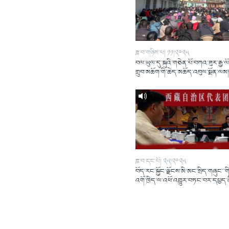
ཟླ་བ་གཉིས་པ། ༡༡།༢༠༢༥
བལ་ཡུལ་དུ་སྐུའི་གཅེན་པོ་བཀའ་ཟུར་རྒྱ་ལ
གྲུབ་མཆོག་གི་ཆེད་མཆོད་འབུལ་སྨོན་ལམ
ཟླ་བ་དང་པོ། ༢༥།༢༠༢༥
བོད་རང་སྐྱོང་ལྗོངས་མི་མང་སྲིད་གཞུང་་གི
འགོ་ཁྲིད་ལ་འཕོ་འགྱུར་བཏང་བར་དཔྱད་