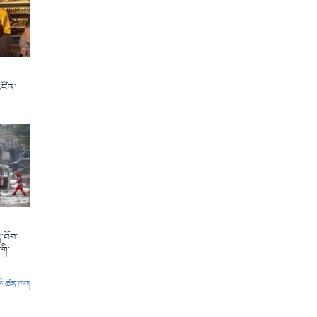
འཛིན་
་ཐོབ་
གི་
ལེ་ཚན་ཁག