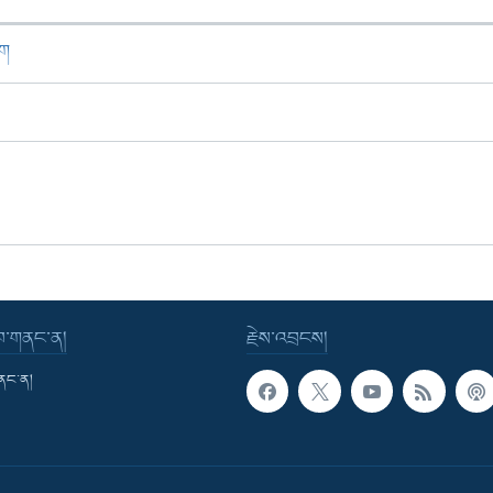
ཁག
་བ་གནང་ན།
རྗེས་འབྲངས།
གནང་ན།