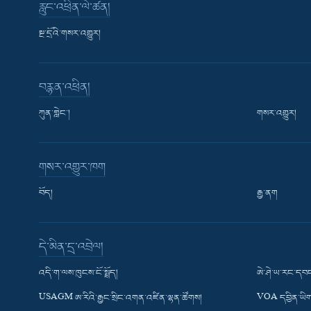
རླུང་འཕྲིན་ལེ་ཚན།
སྔ་དྲོའི་གསར་འགྱུར།
བརྙན་འཕྲིན།
ཀུན་གླེང་།
གསར་འགྱུར།
གསར་འགྱུར་ཁག
བོད།
རྒྱ་ནག
Learning English
དེ་མིན་དྲ་འབྲེལ།
རྗེས་འབྲངས།
འདི་ག་ལས་ཁུངས་ངོ་སྤྲོད།
ཨེ་ཤེ་ཡ་རང་དབང
USAGM ཨ་རིའི་རྒྱང་སྲིང་འགན་འཛིན་ལྷན་ཚོགས།
VOA དབྱིན་ཡིག