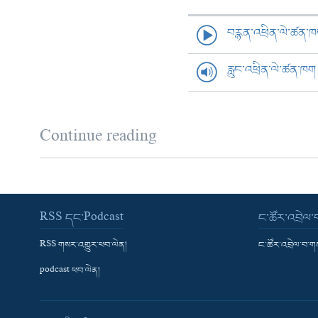
བརྙན་འཕྲིན་ལེ་ཚན་
རླུང་འཕྲིན་ལེ་ཚན་ཁག
Continue reading
RSS དང་Podcast
ང་ཚོར་འབྲེལ
RSS གསར་འགྱུར་ཕབ་ལེན།
ང་ཚོར་འབྲེལ་བ་
podcast ཕབ་ལེན།