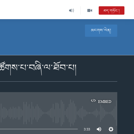
ཐད་གཏོང་།
མངགས་ལེན།
ི་ཚོགས་པ་བཞི་ལ་ཐོབ་པ།
EMBED
e
3:33