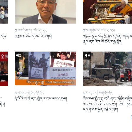
ཟླ་བ་གཉིས་པ། ༠༦།༢༠༢༥
ཟླ་བ་གཉིས་པ། ༠༦།༢༠༢༥
ོ་དོན་
བཀྲས་མཐོང་དབང་བོ་ལགས།
གཡུང་དྲུང་བོན་གྱི་སློབ་དཔོན་བསྟན་
།
རྣམ་དག་རིན་པོ་ཆེའི་བརྒྱ་སྟོན།
ཟླ་བ་དང་པོ། ༡༥།༢༠༢༥
ཟླ་བ་དང་པོ། ༠༣།༢༠༢༥
་་
སྙེ་མོའི་ཨ་ནེ་དང་གྱེན་ལངས་ལས་འགུལ།
ཨིས་རལ་གྱིས་གྷ་ཛའི་ནང་འཕྲོད་བསྟེན
ཞིབ།
ཐང་ལ་ཡ་ང་མེད་པར་རྡོག་རོལ་གཏོང་
འདུག་ཅེས་སྐྱོན་བརྗོད་བྱས།