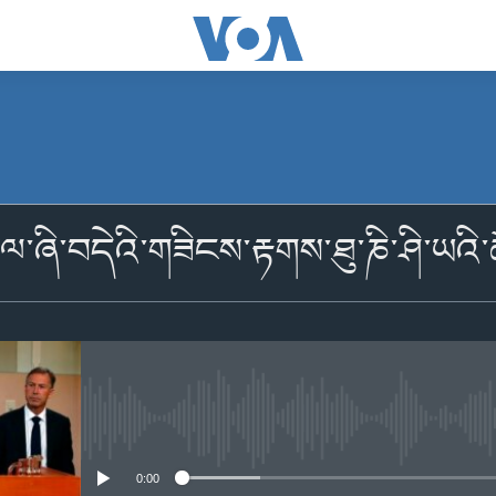
མངགས་ལེན།
ྷེལ་ཞི་བདེའི་གཟིངས་རྟགས་ཐུ་ཎི་ཤི་ཡའ
མངགས་ལེན།
No media source currently availabl
0:00