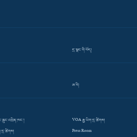
དྲ་སྣང་གི་བོད།
ཨ་རི།
་རླུང་འཕྲིན་ཁང་།
VOA རྒྱ་ཡིག་དྲ་ཚིགས།
་དྲ་ཚིགས།
Press Room