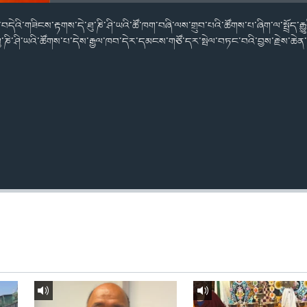
ི་བདེའི་གཟིངས་རྟགས་དེ་ཐུ་ཎི་ཤི་ཡའི་ཚོ་ཁག་བཞི་ལས་གྲུབ་པའི་ཚོགས་པ་ཞིག་ལ་སྤྲོད་རྒ
་ཐུ་ཎི་ཤི་ཡའི་ཚོགས་པ་དེས་རྒྱལ་ཁབ་དེར་དམངས་གཙོ་དར་སྤེལ་བཏང་བའི་བྱས་རྗེས་ཆེན