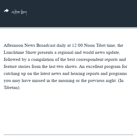
ཀར་
Learning English
འཚོལ་
དྲ་བརྙན་གསར་འགྱུར།
བགྲོ་གླེང་མདུན་ལྕོག
འགྲེམ་སྤེལ།
ཞིབ་
རྗེས་འབྲངས།
ཁ་བའི་མི་སྣ།
བསྐྱར་ཞིབ།
ལ་
བསྐྱོད།
བུད་མེད་ལེ་ཚན།
པོ་ཊི་ཁ་སི།
དཔེ་ཀློག
དཔེ་ཀློག
སྐད་ཡིག
Afternoon News Broadcast daily at 12:00 Noon Tibet time, the
ཆབ་སྲིད་བཙོན་པ་ངོ་སྤྲོད།
ཕ་ཡུལ་གླེང་སྟེགས།
Lunchtime Show presents a regional and world news update,
followed by a compilation of the best correspondent reports and
ཆོས་རིག་ལེ་ཚན།
feature stories from the last two shows. An excellent program for
catching up on the latest news and hearing reports and programs
གཞོན་སྐྱེས་དང་ཤེས་ཡོན།
you may have missed in the morning or the previous night. (In
འཕྲོད་བསྟེན་དང་དོན་ལྡན་གྱི་མི་ཚེ།
Tibetan).
གངས་རིའི་བྲག་ཅ།
བུད་མེད།
སོ་ཡ་ལ། བོད་ཀྱི་གླུ་གཞས།