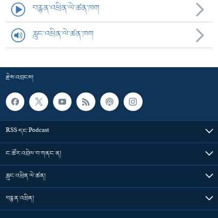
བརྙན་འཕྲིན་ལེ་ཚན་ཁག
རླུང་འཕྲིན་ལེ་ཚན་ཁག
རྗེས་འབྲངས།
RSS དང་Podcast
ང་ཚོར་འབྲེལ་བ་གནང་ན།
རླུང་འཕྲིན་ལེ་ཚན།
བརྙན་འཕྲིན།