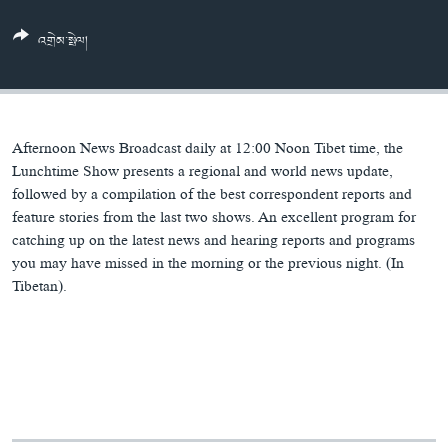
ཀར་
Learning English
འཚོལ་
དྲ་བརྙན་གསར་འགྱུར།
བགྲོ་གླེང་མདུན་ལྕོག
འགྲེམ་སྤེལ།
ཞིབ་
རྗེས་འབྲངས།
ཁ་བའི་མི་སྣ།
བསྐྱར་ཞིབ།
ལ་
བསྐྱོད།
བུད་མེད་ལེ་ཚན།
པོ་ཊི་ཁ་སི།
དཔེ་ཀློག
དཔེ་ཀློག
སྐད་ཡིག
Afternoon News Broadcast daily at 12:00 Noon Tibet time, the
ཆབ་སྲིད་བཙོན་པ་ངོ་སྤྲོད།
ཕ་ཡུལ་གླེང་སྟེགས།
Lunchtime Show presents a regional and world news update,
followed by a compilation of the best correspondent reports and
ཆོས་རིག་ལེ་ཚན།
feature stories from the last two shows. An excellent program for
catching up on the latest news and hearing reports and programs
གཞོན་སྐྱེས་དང་ཤེས་ཡོན།
you may have missed in the morning or the previous night. (In
འཕྲོད་བསྟེན་དང་དོན་ལྡན་གྱི་མི་ཚེ།
Tibetan).
གངས་རིའི་བྲག་ཅ།
བུད་མེད།
སོ་ཡ་ལ། བོད་ཀྱི་གླུ་གཞས།