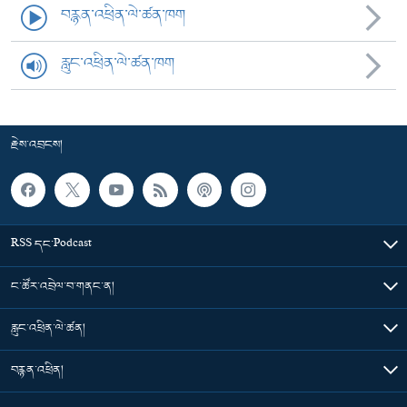
བརྙན་འཕྲིན་ལེ་ཚན་ཁག
རླུང་འཕྲིན་ལེ་ཚན་ཁག
རྗེས་འབྲངས།
RSS དང་Podcast
ང་ཚོར་འབྲེལ་བ་གནང་ན།
རླུང་འཕྲིན་ལེ་ཚན།
བརྙན་འཕྲིན།