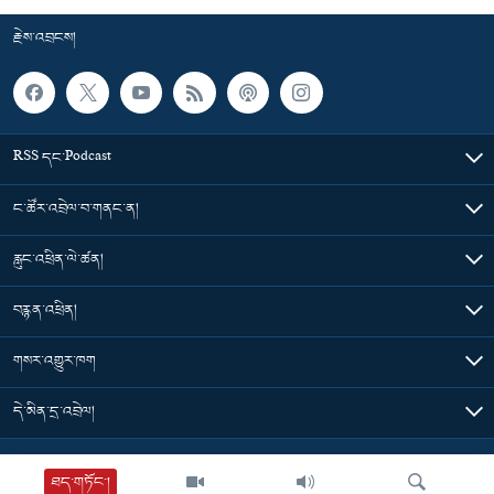
རྗེས་འབྲངས།
RSS དང་Podcast
ང་ཚོར་འབྲེལ་བ་གནང་ན།
རླུང་འཕྲིན་ལེ་ཚན།
བརྙན་འཕྲིན།
གསར་འགྱུར་ཁག
དེ་མིན་དྲ་འབྲེལ།
Tibet Time
ཐད་གཏོང་།