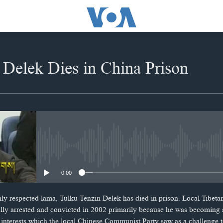
 Delek Dies in China Prison
No media source currently availabl
0:00
ghly respected lama, Tulku Tenzin Delek has died in prison. Local Tibet
lly arrested and convicted in 2002 primarily because he was becoming 
interests which the local Chinese Communist Party saw as a challenge to