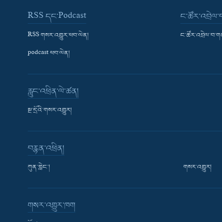
RSS དང་Podcast
ང་ཚོར་འབྲེལ
RSS གསར་འགྱུར་ཕབ་ལེན།
ང་ཚོར་འབྲེལ་བ་
podcast ཕབ་ལེན།
རླུང་འཕྲིན་ལེ་ཚན།
སྔ་དྲོའི་གསར་འགྱུར།
བརྙན་འཕྲིན།
ཀུན་གླེང་།
གསར་འགྱུར།
གསར་འགྱུར་ཁག