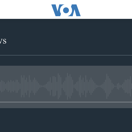
ws
No media source currently availabl