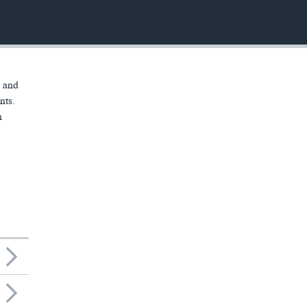
l and
nts.
n