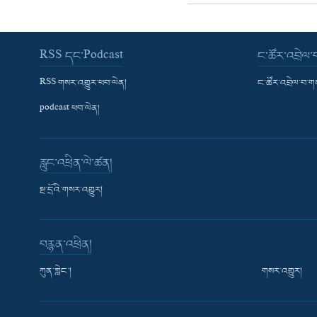
RSS དང་Podcast
ང་ཚོར་འབྲེལ
RSS གསར་འགྱུར་ཕབ་ལེན།
ང་ཚོར་འབྲེལ་བ་
podcast ཕབ་ལེན།
རླུང་འཕྲིན་ལེ་ཚན།
སྔ་དྲོའི་གསར་འགྱུར།
བརྙན་འཕྲིན།
ཀུན་གླེང་།
གསར་འགྱུར།