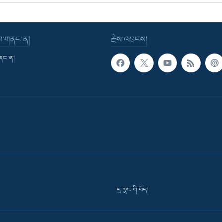
་བ་གནང་ན།
རྗེས་འབྲངས།
གནང་ན།
དྲ་སྣང་གི་བོད།