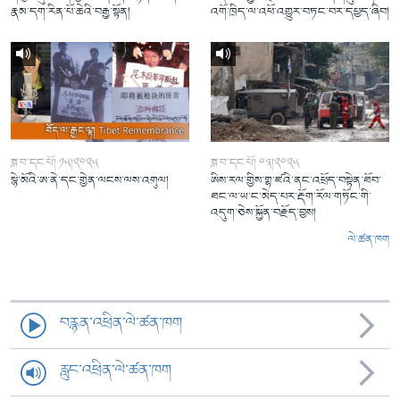
རྣམ་དག་རིན་པོ་ཆེའི་བརྒྱ་སྟོན།
འགོ་ཁྲིད་ལ་འཕོ་འགྱུར་བཏང་བར་དཔྱད་ཞིབ།
ཟླ་བ་དང་པོ། ༡༥།༢༠༢༥
ཟླ་བ་དང་པོ། ༠༣།༢༠༢༥
སྙེ་མོའི་ཨ་ནེ་དང་གྱེན་ལངས་ལས་འགུལ།
ཨིས་རལ་གྱིས་གྷ་ཛའི་ནང་འཕྲོད་བསྟེན་ཐོབ་
ཐང་ལ་ཡ་ང་མེད་པར་རྡོག་རོལ་གཏོང་གི་
འདུག་ཅེས་སྐྱོན་བརྗོད་བྱས།
ལེ་ཚན་ཁག
བརྙན་འཕྲིན་ལེ་ཚན་ཁག
རླུང་འཕྲིན་ལེ་ཚན་ཁག