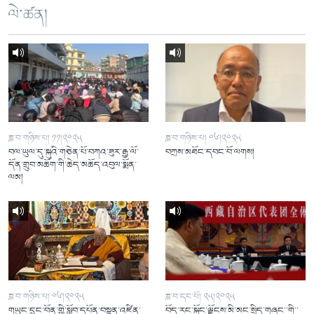
ལེ་ཚན།
ཟླ་བ་གཉིས་པ། ༡༡།༢༠༢༥
ཟླ་བ་གཉིས་པ། ༠༦།༢༠༢༥
བལ་ཡུལ་དུ་སྐུའི་གཅེན་པོ་བཀའ་ཟུར་རྒྱ་ལོ་
བཀྲས་མཐོང་དབང་བོ་ལགས།
དོན་གྲུབ་མཆོག་གི་ཆེད་མཆོད་འབུལ་སྨོན་
ལམ།
ཟླ་བ་གཉིས་པ། ༠༦།༢༠༢༥
ཟླ་བ་དང་པོ། ༢༥།༢༠༢༥
གཡུང་དྲུང་བོན་གྱི་སློབ་དཔོན་བསྟན་འཛིན་
བོད་རང་སྐྱོང་ལྗོངས་མི་མང་སྲིད་གཞུང་་གི་་