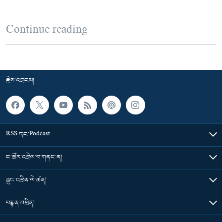
Continue reading
རྗེས་འབྲངས།
RSS དང་Podcast
ང་ཚོར་འབྲེལ་བ་གནང་ན།
རླུང་འཕྲིན་ལེ་ཚན།
བརྙན་འཕྲིན།