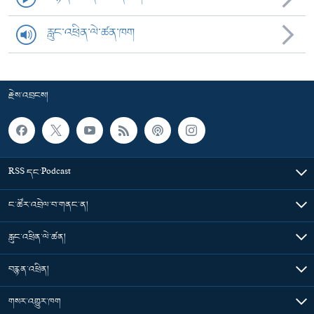
རླུང་འཕྲིན་ལེ་ཚན་ཁག
རྗེས་འབྲངས།
RSS དང་Podcast
ང་ཚོར་འབྲེལ་བ་གནང་ན།
རླུང་འཕྲིན་ལེ་ཚན།
བརྙན་འཕྲིན།
གསར་འགྱུར་ཁག