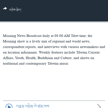
ཀར་
Learning English
འཚོལ་
དྲ་བརྙན་གསར་འགྱུར།
བགྲོ་གླེང་མདུན་ལྕོག
འགྲེམ་སྤེལ།
ཞིབ་
རྗེས་འབྲངས།
ཁ་བའི་མི་སྣ།
བསྐྱར་ཞིབ།
ལ་
བསྐྱོད།
བུད་མེད་ལེ་ཚན།
པོ་ཊི་ཁ་སི།
དཔེ་ཀློག
དཔེ་ཀློག
སྐད་ཡིག
Morning News Broadcast daily at 08:00 AM Tibet time, the
ཆབ་སྲིད་བཙོན་པ་ངོ་སྤྲོད།
ཕ་ཡུལ་གླེང་སྟེགས།
Morning show is a lively mix of regional and world news,
correspondent reports, and interviews with various newsmakers and
ཆོས་རིག་ལེ་ཚན།
on location informants. Weekly features include Tibetan Current
Affairs, Youth, Health, Buddhism and Culture, and shows on
གཞོན་སྐྱེས་དང་ཤེས་ཡོན།
traditional and contemporary Tibetan music.
འཕྲོད་བསྟེན་དང་དོན་ལྡན་གྱི་མི་ཚེ།
གངས་རིའི་བྲག་ཅ།
བུད་མེད།
སོ་ཡ་ལ། བོད་ཀྱི་གླུ་གཞས།
བརྙན་འཕྲིན་ལེ་ཚན་ཁག