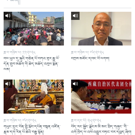
ཟླ་བ་གཉིས་པ། ༡༡།༢༠༢༥
ཟླ་བ་གཉིས་པ། ༠༦།༢༠༢༥
བལ་ཡུལ་དུ་སྐུའི་གཅེན་པོ་བཀའ་ཟུར་རྒྱ་ལོ་
བཀྲས་མཐོང་དབང་བོ་ལགས།
དོན་གྲུབ་མཆོག་གི་ཆེད་མཆོད་འབུལ་སྨོན་
ལམ།
ཟླ་བ་གཉིས་པ། ༠༦།༢༠༢༥
ཟླ་བ་དང་པོ། ༢༥།༢༠༢༥
གཡུང་དྲུང་བོན་གྱི་སློབ་དཔོན་བསྟན་འཛིན་
བོད་རང་སྐྱོང་ལྗོངས་མི་མང་སྲིད་གཞུང་་གི་་
རྣམ་དག་རིན་པོ་ཆེའི་བརྒྱ་སྟོན།
འགོ་ཁྲིད་ལ་འཕོ་འགྱུར་བཏང་བར་དཔྱད་ཞིབ།