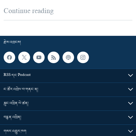
Continue reading
རྗེས་འབྲངས།
RSS དང་Podcast
ང་ཚོར་འབྲེལ་བ་གནང་ན།
རླུང་འཕྲིན་ལེ་ཚན།
བརྙན་འཕྲིན།
གསར་འགྱུར་ཁག