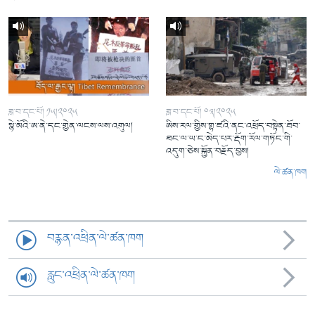
ཟླ་བ་དང་པོ། ༡༥།༢༠༢༥
ཟླ་བ་དང་པོ། ༠༣།༢༠༢༥
སྙེ་མོའི་ཨ་ནེ་དང་གྱེན་ལངས་ལས་འགུལ།
ཨིས་རལ་གྱིས་གྷ་ཛའི་ནང་འཕྲོད་བསྟེན་ཐོབ་
ཐང་ལ་ཡ་ང་མེད་པར་རྡོག་རོལ་གཏོང་གི་
འདུག་ཅེས་སྐྱོན་བརྗོད་བྱས།
ལེ་ཚན་ཁག
བརྙན་འཕྲིན་ལེ་ཚན་ཁག
རླུང་འཕྲིན་ལེ་ཚན་ཁག