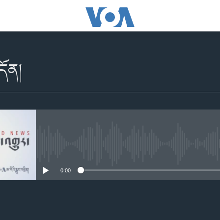
དོན།
No media source currently availabl
0:00