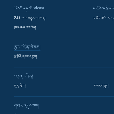
RSS དང་Podcast
ང་ཚོར་འབྲེལ
RSS གསར་འགྱུར་ཕབ་ལེན།
ང་ཚོར་འབྲེལ་བ་
podcast ཕབ་ལེན།
རླུང་འཕྲིན་ལེ་ཚན།
སྔ་དྲོའི་གསར་འགྱུར།
བརྙན་འཕྲིན།
ཀུན་གླེང་།
གསར་འགྱུར།
གསར་འགྱུར་ཁག