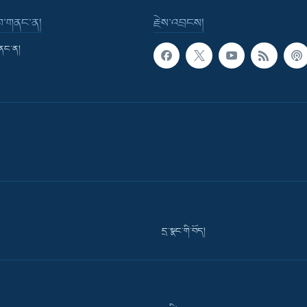
་བ་གནང་ན།
རྗེས་འབྲངས།
གནང་ན།
དྲ་སྣང་གི་བོད།