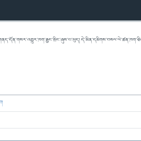
གནད་དོན་གསར་འགྱུར་ཁག་རྒྱང་སྲིང་ཞུས་པ་ཕུད། དེ་མིན་དམིགས་བསལ་ལེ་ཚན་ཁག་ཅིག
ཁག