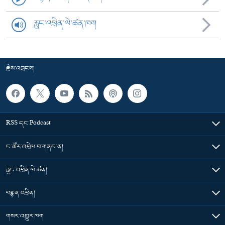
རླུང་འཕྲིན་ལེ་ཚན་ཁག
རྗེས་འབྲངས།
RSS དང་Podcast
ང་ཚོར་འབྲེལ་བ་གནང་ན།
རླུང་འཕྲིན་ལེ་ཚན།
བརྙན་འཕྲིན།
གསར་འགྱུར་ཁག