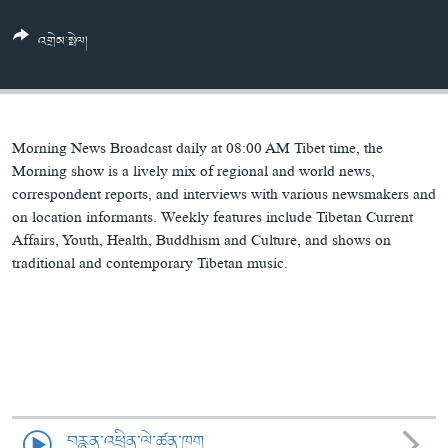
ཀར་
Learning English
འཚོལ་
དྲ་བརྙན་གསར་འགྱུར།
བགྲོ་གླེང་མདུན་ལྕོག
འགྲེམ་སྤེལ།
ཞིབ་
རྗེས་འབྲངས།
ཁ་བའི་མི་སྣ།
བསྐྱར་ཞིབ།
ལ་
བསྐྱོད།
བུད་མེད་ལེ་ཚན།
པོ་ཊི་ཁ་སི།
དཔེ་ཀློག
དཔེ་ཀློག
སྐད་ཡིག
Morning News Broadcast daily at 08:00 AM Tibet time, the
ཆབ་སྲིད་བཙོན་པ་ངོ་སྤྲོད།
ཕ་ཡུལ་གླེང་སྟེགས།
Morning show is a lively mix of regional and world news,
correspondent reports, and interviews with various newsmakers and
ཆོས་རིག་ལེ་ཚན།
on location informants. Weekly features include Tibetan Current
Affairs, Youth, Health, Buddhism and Culture, and shows on
གཞོན་སྐྱེས་དང་ཤེས་ཡོན།
traditional and contemporary Tibetan music.
འཕྲོད་བསྟེན་དང་དོན་ལྡན་གྱི་མི་ཚེ།
གངས་རིའི་བྲག་ཅ།
བུད་མེད།
སོ་ཡ་ལ། བོད་ཀྱི་གླུ་གཞས།
བརྙན་འཕྲིན་ལེ་ཚན་ཁག