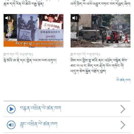
རྣམ་དག་རིན་པོ་ཆེའི་བརྒྱ་སྟོན།
འགོ་ཁྲིད་ལ་འཕོ་འགྱུར་བཏང་བར་དཔྱད་ཞིབ།
ཟླ་བ་དང་པོ། ༡༥།༢༠༢༥
ཟླ་བ་དང་པོ། ༠༣།༢༠༢༥
སྙེ་མོའི་ཨ་ནེ་དང་གྱེན་ལངས་ལས་འགུལ།
ཨིས་རལ་གྱིས་གྷ་ཛའི་ནང་འཕྲོད་བསྟེན་ཐོབ་
ཐང་ལ་ཡ་ང་མེད་པར་རྡོག་རོལ་གཏོང་གི་
འདུག་ཅེས་སྐྱོན་བརྗོད་བྱས།
ལེ་ཚན་ཁག
བརྙན་འཕྲིན་ལེ་ཚན་ཁག
རླུང་འཕྲིན་ལེ་ཚན་ཁག