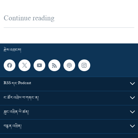
Continue reading
རྗེས་འབྲངས།
RSS དང་Podcast
ང་ཚོར་འབྲེལ་བ་གནང་ན།
རླུང་འཕྲིན་ལེ་ཚན།
བརྙན་འཕྲིན།