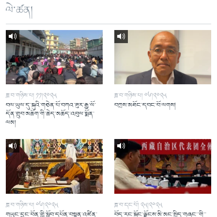
ལེ་ཚན།
ཟླ་བ་གཉིས་པ། ༡༡།༢༠༢༥
ཟླ་བ་གཉིས་པ། ༠༦།༢༠༢༥
བལ་ཡུལ་དུ་སྐུའི་གཅེན་པོ་བཀའ་ཟུར་རྒྱ་ལོ་
བཀྲས་མཐོང་དབང་བོ་ལགས།
དོན་གྲུབ་མཆོག་གི་ཆེད་མཆོད་འབུལ་སྨོན་
ལམ།
ཟླ་བ་གཉིས་པ། ༠༦།༢༠༢༥
ཟླ་བ་དང་པོ། ༢༥།༢༠༢༥
གཡུང་དྲུང་བོན་གྱི་སློབ་དཔོན་བསྟན་འཛིན་
བོད་རང་སྐྱོང་ལྗོངས་མི་མང་སྲིད་གཞུང་་གི་་