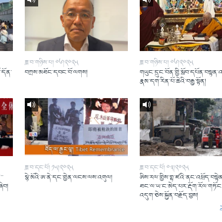
ཟླ་བ་གཉིས་པ། ༠༦།༢༠༢༥
ཟླ་བ་གཉིས་པ། ༠༦།༢༠༢༥
ོ་དོན་
བཀྲས་མཐོང་དབང་བོ་ལགས།
གཡུང་དྲུང་བོན་གྱི་སློབ་དཔོན་བསྟན་
།
རྣམ་དག་རིན་པོ་ཆེའི་བརྒྱ་སྟོན།
ཟླ་བ་དང་པོ། ༡༥།༢༠༢༥
ཟླ་བ་དང་པོ། ༠༣།༢༠༢༥
་་
སྙེ་མོའི་ཨ་ནེ་དང་གྱེན་ལངས་ལས་འགུལ།
ཨིས་རལ་གྱིས་གྷ་ཛའི་ནང་འཕྲོད་བསྟེན
ཞིབ།
ཐང་ལ་ཡ་ང་མེད་པར་རྡོག་རོལ་གཏོང་
འདུག་ཅེས་སྐྱོན་བརྗོད་བྱས།