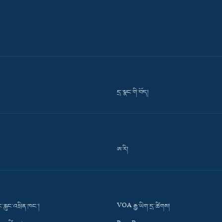
དྲ་སྣང་གི་བོད།
ཨ་རི།
་རླུང་འཕྲིན་ཁང་།
VOA རྒྱ་ཡིག་དྲ་ཚིགས།