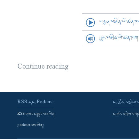
བརྙན་འཕྲིན་ལེ་ཚན་
རླུང་འཕྲིན་ལེ་ཚན་ཁག
Continue reading
RSS དང་Podcast
ང་ཚོར་འབྲེལ
RSS གསར་འགྱུར་ཕབ་ལེན།
ང་ཚོར་འབྲེལ་བ་
podcast ཕབ་ལེན།