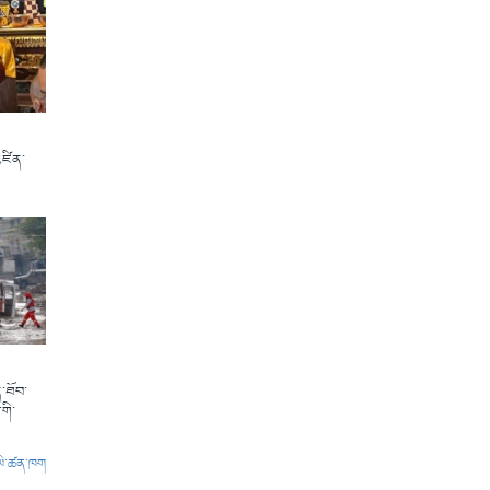
འཛིན་
་ཐོབ་
གི་
ལེ་ཚན་ཁག