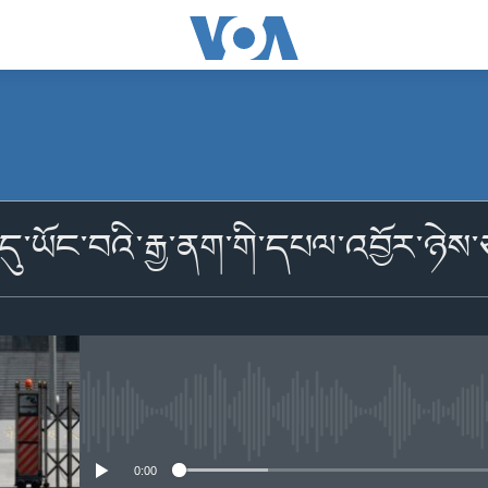
མངགས་ལེན།
ལ་དུ་ཡོང་བའི་རྒྱ་ནག་གི་དཔལ་འབྱོར་ཉེས
མངགས་ལེན།
No media source currently availabl
0:00