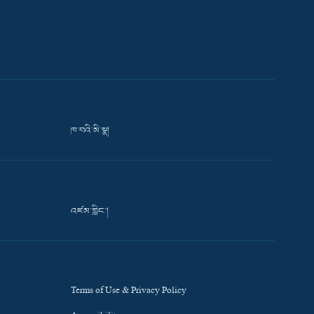
ཁ་བའི་མི་སྣ།
འཛམ་གླིང་།
Terms of Use & Privacy Policy