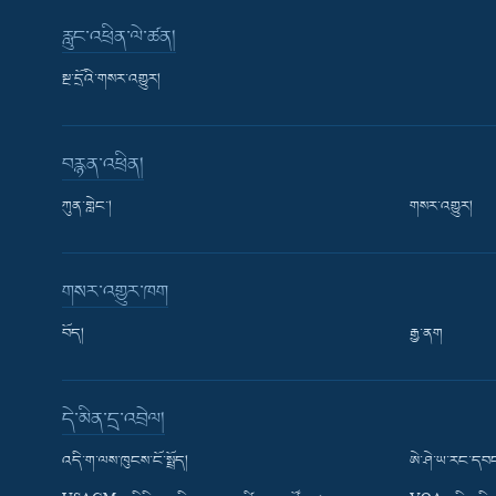
རླུང་འཕྲིན་ལེ་ཚན།
སྔ་དྲོའི་གསར་འགྱུར།
བརྙན་འཕྲིན།
ཀུན་གླེང་།
གསར་འགྱུར།
གསར་འགྱུར་ཁག
བོད།
རྒྱ་ནག
Learning English
དེ་མིན་དྲ་འབྲེལ།
རྗེས་འབྲངས།
འདི་ག་ལས་ཁུངས་ངོ་སྤྲོད།
ཨེ་ཤེ་ཡ་རང་དབང