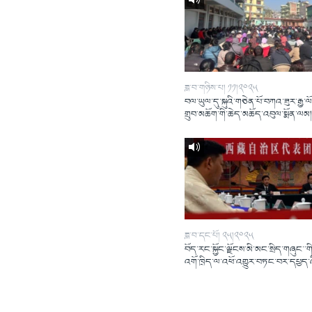
ཟླ་བ་གཉིས་པ། ༡༡།༢༠༢༥
བལ་ཡུལ་དུ་སྐུའི་གཅེན་པོ་བཀའ་ཟུར་རྒྱ་ལ
གྲུབ་མཆོག་གི་ཆེད་མཆོད་འབུལ་སྨོན་ལམ
ཟླ་བ་དང་པོ། ༢༥།༢༠༢༥
བོད་རང་སྐྱོང་ལྗོངས་མི་མང་སྲིད་གཞུང་་གི
འགོ་ཁྲིད་ལ་འཕོ་འགྱུར་བཏང་བར་དཔྱད་