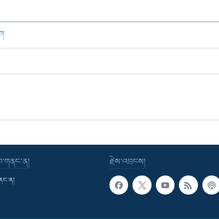
ཁག
་བ་གནང་ན།
རྗེས་འབྲངས།
གནང་ན།