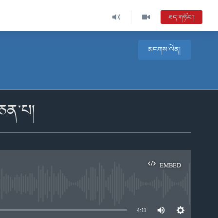
ཐད་གཏོང་།
མངགས་ལེན།
་ཅན་པ།
EMBED
e
4:11