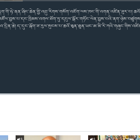
་ནག་གི་ཧེ་ནན་ཞིང་ཆེན་གྱི་འབྲུ་རིགས་གསོག་འཇོག་ལས་ཁང་གི་འགན་འཛིན་ཟུར་པ། ཆའོ་ཅ
འཛོལ་བྱས་པ་དང་ཁྲིམས་འགལ་ཐོག་ཏུ་དངུལ་སྒོར་གཏོང་ལེན་བྱས་པའི་ནག་ཉེས་བཙུགས
འ་དྲིན་ཆེ། ད་དུང་ལྐོག་ཟ་རུལ་སུངས་པ་ཆའོ་ཅཱན་ཅུན་ཡང་ཨ་མི་རི་ཀའི་གཞུང་གིས་འཛི