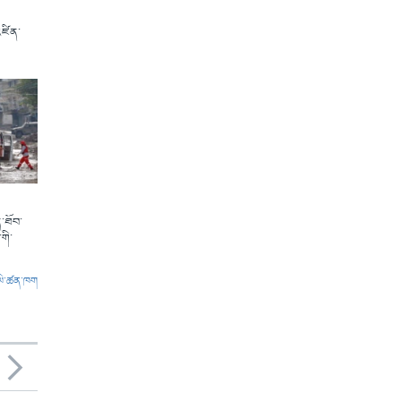
འཛིན་
་ཐོབ་
གི་
ལེ་ཚན་ཁག