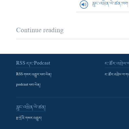
རླུང་འཕྲིན་ལེ་ཚན་ཁག
Continue reading
RSS དང་Podcast
ང་ཚོར་འབྲེལ
RSS གསར་འགྱུར་ཕབ་ལེན།
ང་ཚོར་འབྲེལ་བ་
podcast ཕབ་ལེན།
རླུང་འཕྲིན་ལེ་ཚན།
སྔ་དྲོའི་གསར་འགྱུར།