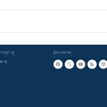
་བ་གནང་ན།
རྗེས་འབྲངས།
གནང་ན།