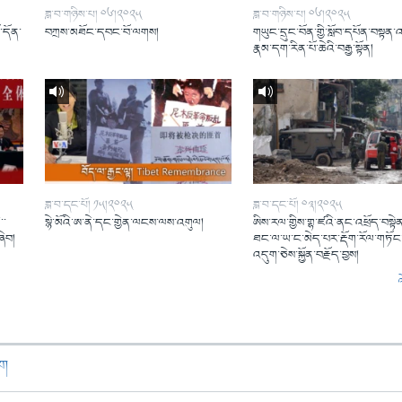
ཟླ་བ་གཉིས་པ། ༠༦།༢༠༢༥
ཟླ་བ་གཉིས་པ། ༠༦།༢༠༢༥
ོ་དོན་
བཀྲས་མཐོང་དབང་བོ་ལགས།
གཡུང་དྲུང་བོན་གྱི་སློབ་དཔོན་བསྟན་
།
རྣམ་དག་རིན་པོ་ཆེའི་བརྒྱ་སྟོན།
ཟླ་བ་དང་པོ། ༡༥།༢༠༢༥
ཟླ་བ་དང་པོ། ༠༣།༢༠༢༥
་་
སྙེ་མོའི་ཨ་ནེ་དང་གྱེན་ལངས་ལས་འགུལ།
ཨིས་རལ་གྱིས་གྷ་ཛའི་ནང་འཕྲོད་བསྟེན
ཞིབ།
ཐང་ལ་ཡ་ང་མེད་པར་རྡོག་རོལ་གཏོང་
འདུག་ཅེས་སྐྱོན་བརྗོད་བྱས།
ཁག