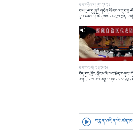
ཟླ་བ་གཉིས་པ། ༡༡།༢༠༢༥
བལ་ཡུལ་དུ་སྐུའི་གཅེན་པོ་བཀའ་ཟུར་རྒྱ་ལ
གྲུབ་མཆོག་གི་ཆེད་མཆོད་འབུལ་སྨོན་ལམ
ཟླ་བ་དང་པོ། ༢༥།༢༠༢༥
བོད་རང་སྐྱོང་ལྗོངས་མི་མང་སྲིད་གཞུང་་གི
འགོ་ཁྲིད་ལ་འཕོ་འགྱུར་བཏང་བར་དཔྱད་
བརྙན་འཕྲིན་ལེ་ཚན་