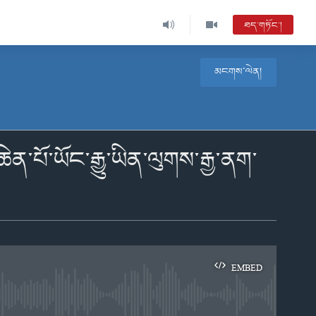
ཐད་གཏོང་།
མངགས་ལེན།
ེན་པོ་ཡོང་རྒྱུ་ཡིན་ལུགས་རྒྱ་ནག་
EMBED
e