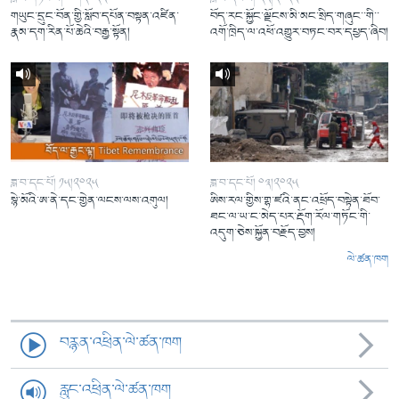
གཡུང་དྲུང་བོན་གྱི་སློབ་དཔོན་བསྟན་འཛིན་
བོད་རང་སྐྱོང་ལྗོངས་མི་མང་སྲིད་གཞུང་་གི་་
རྣམ་དག་རིན་པོ་ཆེའི་བརྒྱ་སྟོན།
འགོ་ཁྲིད་ལ་འཕོ་འགྱུར་བཏང་བར་དཔྱད་ཞིབ།
ཟླ་བ་དང་པོ། ༡༥།༢༠༢༥
ཟླ་བ་དང་པོ། ༠༣།༢༠༢༥
སྙེ་མོའི་ཨ་ནེ་དང་གྱེན་ལངས་ལས་འགུལ།
ཨིས་རལ་གྱིས་གྷ་ཛའི་ནང་འཕྲོད་བསྟེན་ཐོབ་
ཐང་ལ་ཡ་ང་མེད་པར་རྡོག་རོལ་གཏོང་གི་
འདུག་ཅེས་སྐྱོན་བརྗོད་བྱས།
ལེ་ཚན་ཁག
བརྙན་འཕྲིན་ལེ་ཚན་ཁག
རླུང་འཕྲིན་ལེ་ཚན་ཁག