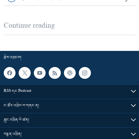
Continue reading
རྗེས་འབྲངས།
RSS དང་Podcast
ང་ཚོར་འབྲེལ་བ་གནང་ན།
རླུང་འཕྲིན་ལེ་ཚན།
བརྙན་འཕྲིན།