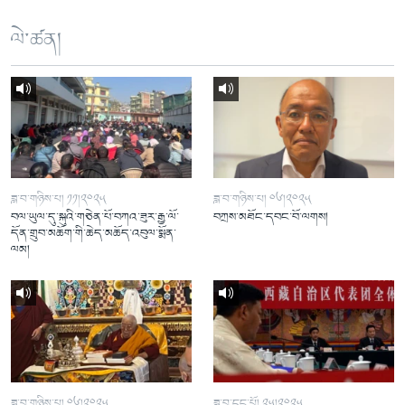
ལེ་ཚན།
ཟླ་བ་གཉིས་པ། ༡༡།༢༠༢༥
ཟླ་བ་གཉིས་པ། ༠༦།༢༠༢༥
བལ་ཡུལ་དུ་སྐུའི་གཅེན་པོ་བཀའ་ཟུར་རྒྱ་ལོ་
བཀྲས་མཐོང་དབང་བོ་ལགས།
དོན་གྲུབ་མཆོག་གི་ཆེད་མཆོད་འབུལ་སྨོན་
ལམ།
ཟླ་བ་གཉིས་པ། ༠༦།༢༠༢༥
ཟླ་བ་དང་པོ། ༢༥།༢༠༢༥