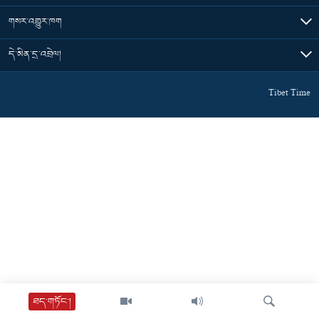
གསར་འགྱུར་ཁག
དེ་མིན་དྲ་འབྲེལ།
Tibet Time
ཐད་གཏོང་།