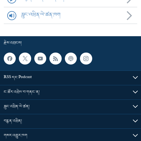
རླུང་འཕྲིན་ལེ་ཚན་ཁག
རྗེས་འབྲངས།
RSS དང་Podcast
ང་ཚོར་འབྲེལ་བ་གནང་ན།
རླུང་འཕྲིན་ལེ་ཚན།
བརྙན་འཕྲིན།
གསར་འགྱུར་ཁག