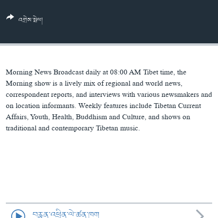
ཀར་
Learning English
འཚོལ་
དྲ་བརྙན་གསར་འགྱུར།
བགྲོ་གླེང་མདུན་ལྕོག
འགྲེམ་སྤེལ།
ཞིབ་
རྗེས་འབྲངས།
ཁ་བའི་མི་སྣ།
བསྐྱར་ཞིབ།
ལ་
བསྐྱོད།
བུད་མེད་ལེ་ཚན།
པོ་ཊི་ཁ་སི།
དཔེ་ཀློག
དཔེ་ཀློག
སྐད་ཡིག
Morning News Broadcast daily at 08:00 AM Tibet time, the
ཆབ་སྲིད་བཙོན་པ་ངོ་སྤྲོད།
ཕ་ཡུལ་གླེང་སྟེགས།
Morning show is a lively mix of regional and world news,
correspondent reports, and interviews with various newsmakers and
ཆོས་རིག་ལེ་ཚན།
on location informants. Weekly features include Tibetan Current
Affairs, Youth, Health, Buddhism and Culture, and shows on
གཞོན་སྐྱེས་དང་ཤེས་ཡོན།
traditional and contemporary Tibetan music.
འཕྲོད་བསྟེན་དང་དོན་ལྡན་གྱི་མི་ཚེ།
གངས་རིའི་བྲག་ཅ།
བུད་མེད།
སོ་ཡ་ལ། བོད་ཀྱི་གླུ་གཞས།
བརྙན་འཕྲིན་ལེ་ཚན་ཁག