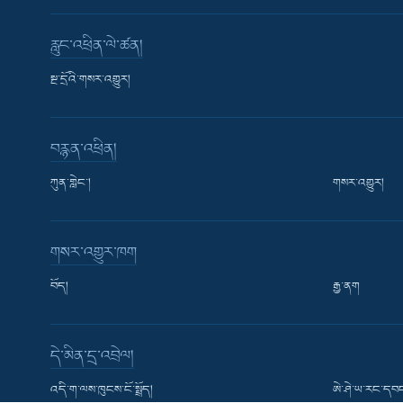
རླུང་འཕྲིན་ལེ་ཚན།
སྔ་དྲོའི་གསར་འགྱུར།
བརྙན་འཕྲིན།
ཀུན་གླེང་།
གསར་འགྱུར།
Learning English
གསར་འགྱུར་ཁག
རྗེས་འབྲངས།
བོད།
རྒྱ་ནག
དེ་མིན་དྲ་འབྲེལ།
སྐད་ཡིག
འདི་ག་ལས་ཁུངས་ངོ་སྤྲོད།
ཨེ་ཤེ་ཡ་རང་དབང