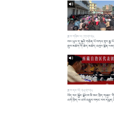
ཟླ་བ་གཉིས་པ། ༡༡།༢༠༢༥
བལ་ཡུལ་དུ་སྐུའི་གཅེན་པོ་བཀའ་ཟུར་རྒྱ་ལ
གྲུབ་མཆོག་གི་ཆེད་མཆོད་འབུལ་སྨོན་ལམ
ཟླ་བ་དང་པོ། ༢༥།༢༠༢༥
བོད་རང་སྐྱོང་ལྗོངས་མི་མང་སྲིད་གཞུང་་གི
འགོ་ཁྲིད་ལ་འཕོ་འགྱུར་བཏང་བར་དཔྱད་