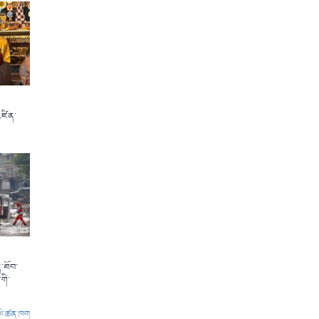
འཛིན་
་ཐོབ་
གི་
ལེ་ཚན་ཁག