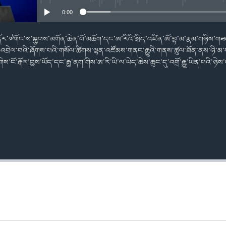
0:00
ྤྱི་ནོར་༧གོང་ས་སྐྱབས་མགོན་ཆེན་པོ་མཆོག་དང་ཨ་རིའི་སྲིད་འཛིན་ཨོ་བྷ་མ་རྣམ་གཉིས་གཟའ
ྲེལ་བའི་ཞོགས་པའི་གསོལ་ཚིགས་ལྷན་འཛོམས་གནང་རྒྱུའི་གནས་ཚུལ་ཐོན་ནས་ཉི་མ་གསུ
ས་ངོ་རྒོལ་བྱས་ཡོད་དང་རྒྱ་ནག་གིས་ཨ་རི་ཡི་ལ་ཡེད་ཆེས་ཆུང་དུ་འགྲོ་རྒྱུ་ཡིན་པའི་ཉ