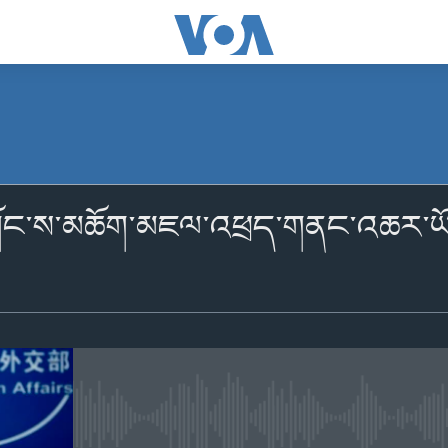
མངགས་ལེན།
ོང་ས་མཆོག་མཇལ་འཕྲད་གནང་འཆར་ཡོད་པ
མངགས་ལེན།
No media source currently availabl