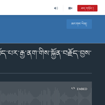
ཐད་གཏོང་།
མངགས་ལེན།
ར་རྒྱ་ནག་གིས་སྐྱོན་བརྗོད་བྱས་
EMBED
e