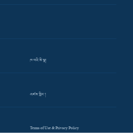
ཁ་བའི་མི་སྣ།
འཛམ་གླིང་།
Terms of Use & Privacy Policy