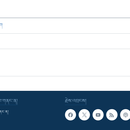
ཁག
་བ་གནང་ན།
རྗེས་འབྲངས།
གནང་ན།