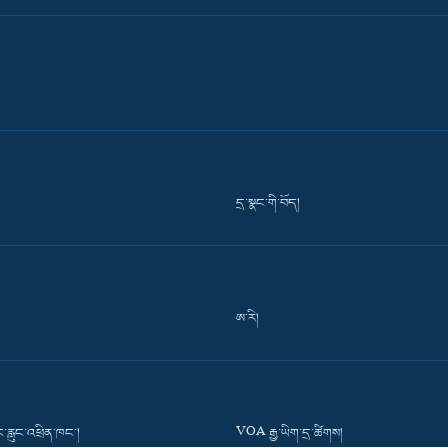
དྲ་སྣང་གི་བོད།
ཨ་རི།
་རླུང་འཕྲིན་ཁང་།
VOA རྒྱ་ཡིག་དྲ་ཚིགས།