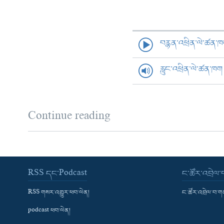
བརྙན་འཕྲིན་ལེ་ཚན་
རླུང་འཕྲིན་ལེ་ཚན་ཁག
Continue reading
RSS དང་Podcast
ང་ཚོར་འབྲེལ
RSS གསར་འགྱུར་ཕབ་ལེན།
ང་ཚོར་འབྲེལ་བ་
podcast ཕབ་ལེན།