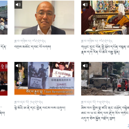
ཟླ་བ་གཉིས་པ། ༠༦།༢༠༢༥
ཟླ་བ་གཉིས་པ། ༠༦།༢༠༢༥
ོ་དོན་
བཀྲས་མཐོང་དབང་བོ་ལགས།
གཡུང་དྲུང་བོན་གྱི་སློབ་དཔོན་བསྟན་
།
རྣམ་དག་རིན་པོ་ཆེའི་བརྒྱ་སྟོན།
ཟླ་བ་དང་པོ། ༡༥།༢༠༢༥
ཟླ་བ་དང་པོ། ༠༣།༢༠༢༥
་་
སྙེ་མོའི་ཨ་ནེ་དང་གྱེན་ལངས་ལས་འགུལ།
ཨིས་རལ་གྱིས་གྷ་ཛའི་ནང་འཕྲོད་བསྟེན
ཞིབ།
ཐང་ལ་ཡ་ང་མེད་པར་རྡོག་རོལ་གཏོང་
འདུག་ཅེས་སྐྱོན་བརྗོད་བྱས།