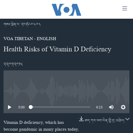
ངོ་
འཕྲད་
བདེ་
གཟའ་སྤེན་པ་ ༢༠༢༦-༠༨-༠༨
བའི་
བོད།
དྲ་
VOA TIBETAN - ENGLISH
མདུན་ངོས།
འབྲེལ།
Health Risks of Vitamin D Deficiency
ཨ་རི།
གཞུང་
༢༢།༠༡།༢༠༡༥
དངོས་
རྒྱ་ནག
ལ་
འཛམ་གླིང་།
ཐད་
བསྐྱོད།
ཧི་མ་ལ་ཡ།
དཀར་
No media source currently available
བརྙན་འཕྲིན།
ཆག་
ལ་
རླུང་འཕྲིན།
0:00
6:13
ཀུན་གླེང་གསར་འགྱུར།
ཐད་
གསར་འགོད་རང་དབང་།
བསྐྱོད།
ཀུན་གླེང་།
སྔ་དྲོའི་གསར་འགྱུར།
ཐད་ཀར་ཕབ་ལེན་གྱི་དྲ་འབྲེལ།
Vitamin D deficiency, which has
ཐད་
become pandemic in many places today,
དྲ་སྣང་གི་བོད།
དགོང་དྲོའི་གསར་འགྱུར།