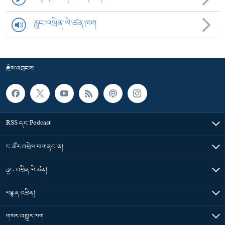
རླུང་འཕྲིན་ལེ་ཚན་ཁག
རྗེས་འབྲངས།
RSS དང་Podcast
ང་ཚོར་འབྲེལ་བ་གནང་ན།
རླུང་འཕྲིན་ལེ་ཚན།
བརྙན་འཕྲིན།
གསར་འགྱུར་ཁག