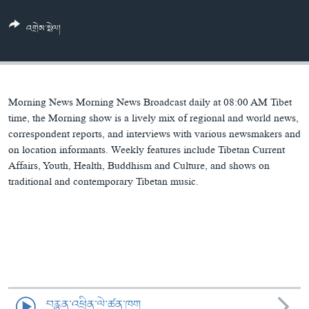
ཀར་
Learning English
འཚོལ་
དྲ་བརྙན་གསར་འགྱུར།
བགྲོ་གླེང་མདུན་ལྕོག
འགྲེམ་སྤེལ།
ཞིབ་
རྗེས་འབྲངས།
ཁ་བའི་མི་སྣ།
བསྐྱར་ཞིབ།
ལ་
བསྐྱོད།
བུད་མེད་ལེ་ཚན།
པོ་ཊི་ཁ་སི།
དཔེ་ཀློག
དཔེ་ཀློག
སྐད་ཡིག
Morning News Morning News Broadcast daily at 08:00 AM Tibet
ཆབ་སྲིད་བཙོན་པ་ངོ་སྤྲོད།
ཕ་ཡུལ་གླེང་སྟེགས།
time, the Morning show is a lively mix of regional and world news,
correspondent reports, and interviews with various newsmakers and
ཆོས་རིག་ལེ་ཚན།
on location informants. Weekly features include Tibetan Current
Affairs, Youth, Health, Buddhism and Culture, and shows on
གཞོན་སྐྱེས་དང་ཤེས་ཡོན།
traditional and contemporary Tibetan music.
འཕྲོད་བསྟེན་དང་དོན་ལྡན་གྱི་མི་ཚེ།
གངས་རིའི་བྲག་ཅ།
བུད་མེད།
སོ་ཡ་ལ། བོད་ཀྱི་གླུ་གཞས།
བརྙན་འཕྲིན་ལེ་ཚན་ཁག